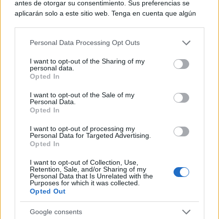
antes de otorgar su consentimiento. Sus preferencias se
aplicarán solo a este sitio web. Tenga en cuenta que algún
procesamiento de sus datos personales puede no requerir
de su consentimiento, pero usted tiene el derecho de
Personal Data Processing Opt Outs
rechazar tal procesamiento. Puede cambiar sus preferencias
9 apps que valen oro
No son populares, pero sí extraordinariamente
o retirar su consentimiento en cualquier momento volviendo
I want to opt-out of the Sharing of my
útiles
a este sitio y haciendo clic en el botón "Privacidad" en la
personal data.
parte inferior de la página web.
Opted In
DISCOVER WITH
Please note that this website/app uses one or more Google
Últimas noticias
I want to opt-out of the Sale of my
Personal Data.
services and may gather and store information including but
Opted In
not limited to your visit or usage behaviour. You may click to
Fallece el expresidente de Eurocaja Rural,
grant or deny consent to Google and its third-party tags to
Andrés Gómez Mora, a los...
I want to opt-out of processing my
use your data for below specified purposes in below Google
Personal Data for Targeted Advertising.
06/08/2026
consent section.
Opted In
I want to opt-out of Collection, Use,
El próximo eclipse en el Quijote Cósmico de
Retention, Sale, and/or Sharing of my
Alcázar de San...
Personal Data that Is Unrelated with the
Purposes for which it was collected.
06/08/2026
Opted Out
El SEPRONA investiga a dos personas por el
Google consents