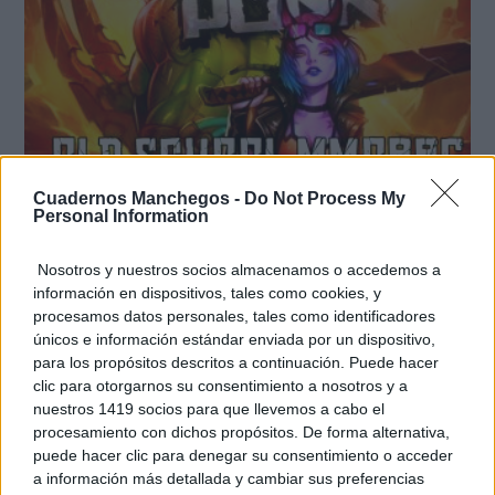
Cuadernos Manchegos -
Do Not Process My
Personal Information
Corepunk MMORPG
Un verdadero MMORPG de la vieja escuela ¡Cómo los
de antes, pero mejor!
Nosotros y nuestros socios almacenamos o accedemos a
información en dispositivos, tales como cookies, y
procesamos datos personales, tales como identificadores
únicos e información estándar enviada por un dispositivo,
para los propósitos descritos a continuación. Puede hacer
clic para otorgarnos su consentimiento a nosotros y a
nuestros 1419 socios para que llevemos a cabo el
procesamiento con dichos propósitos. De forma alternativa,
puede hacer clic para denegar su consentimiento o acceder
a información más detallada y cambiar sus preferencias