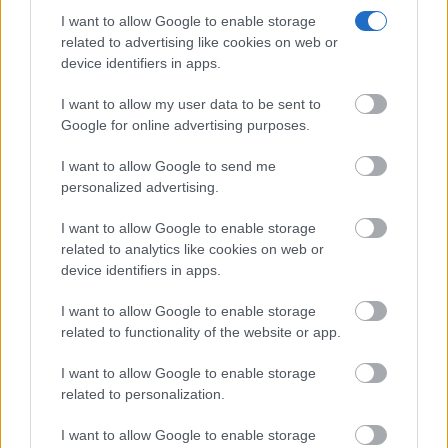
incendio de Cabezarrubias...
I want to allow Google to enable storage
06/08/2026
related to advertising like cookies on web or
device identifiers in apps.
El Gobierno regional abre una nueva fase de
participación ciudadana para...
I want to allow my user data to be sent to
06/08/2026
Google for online advertising purposes.
I want to allow Google to send me
Castilla-La Mancha constituye la Comisión
personalized advertising.
de Gobierno del Dato para avanzar...
06/08/2026
I want to allow Google to enable storage
related to analytics like cookies on web or
device identifiers in apps.
I want to allow Google to enable storage
related to functionality of the website or app.
I want to allow Google to enable storage
related to personalization.
I want to allow Google to enable storage