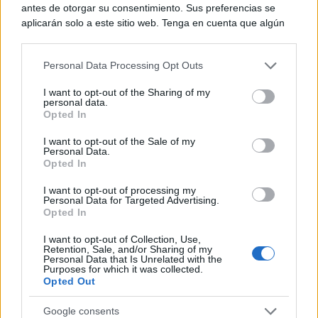
antes de otorgar su consentimiento. Sus preferencias se
aplicarán solo a este sitio web. Tenga en cuenta que algún
procesamiento de sus datos personales puede no requerir
de su consentimiento, pero usted tiene el derecho de
Personal Data Processing Opt Outs
rechazar tal procesamiento. Puede cambiar sus preferencias
o retirar su consentimiento en cualquier momento volviendo
I want to opt-out of the Sharing of my
a este sitio y haciendo clic en el botón "Privacidad" en la
personal data.
9 apps que valen oro
parte inferior de la página web.
Opted In
No son populares, pero sí extraordinariamente
Please note that this website/app uses one or more Google
útiles
I want to opt-out of the Sale of my
Personal Data.
services and may gather and store information including but
Opted In
not limited to your visit or usage behaviour. You may click to
grant or deny consent to Google and its third-party tags to
I want to opt-out of processing my
use your data for below specified purposes in below Google
Personal Data for Targeted Advertising.
consent section.
Opted In
I want to opt-out of Collection, Use,
Retention, Sale, and/or Sharing of my
Personal Data that Is Unrelated with the
Purposes for which it was collected.
Opted Out
Google consents