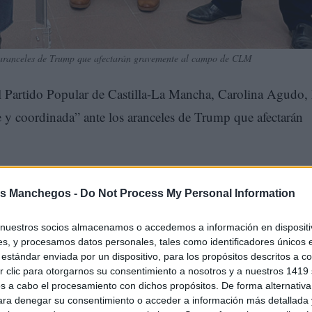
 aranceles de Trump que afectarán gravemente al campo de CLM
el Partido Popular de Castilla-La Mancha, Carolina Agudo,
y coordinada” ante los aranceles de Trump que afectarán
s Manchegos -
Do Not Process My Personal Information
nuestros socios almacenamos o accedemos a información en dispositiv
s, y procesamos datos personales, tales como identificadores únicos 
estándar enviada por un dispositivo, para los propósitos descritos a co
 clic para otorgarnos su consentimiento a nosotros y a nuestros 1419 
s a cabo el procesamiento con dichos propósitos. De forma alternativ
para denegar su consentimiento o acceder a información más detallada