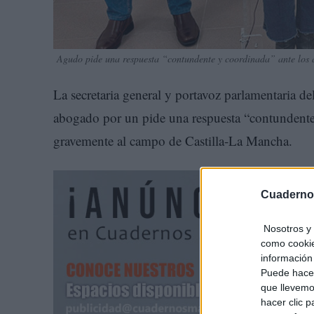
Agudo pide una respuesta “contundente y coordinada” ante los
La secretaria general y portavoz parlamentaria d
abogado por un pide una respuesta “contundente 
gravemente al campo de Castilla-La Mancha.
Cuaderno
Nosotros y 
como cookie
información 
Puede hacer
que llevemo
hacer clic 