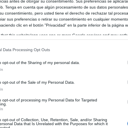
ncias antes de otorgar su consentimiento. Sus preferencias se aplicará
web. Tenga en cuenta que algún procesamiento de sus datos personale
 su consentimiento, pero usted tiene el derecho de rechazar tal proces
ón en la sede del Partido Popular de Talavera de la Reina,
ar sus preferencias o retirar su consentimiento en cualquier momento
ranceles de Trump se cumplió ayer tras el anuncio de la
 haciendo clic en el botón "Privacidad" en la parte inferior de la página 
tos europeos.
 that this website/app uses one or more Google services and may gath
including but not limited to your visit or usage behaviour. You may click 
 to Google and its third-party tags to use your data for below specifi
l Data Processing Opt Outs
ogle consent section.
o opt-out of the Sharing of my personal data.
In
o opt-out of the Sale of my Personal Data.
In
to opt-out of processing my Personal Data for Targeted
ing.
In
o opt-out of Collection, Use, Retention, Sale, and/or Sharing
ersonal Data that Is Unrelated with the Purposes for which it
lected.