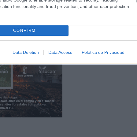
cation functionality and fraud prevention, and other user protection.
dos, se ha convertido en el
Día de la Preocupación
para
tilla-La Mancha y también de Talavera de la Reina y su
CONFIRM
Data Deletion
Data Access
Polótica de Privacidad