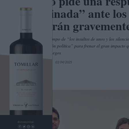
Agudo pide una resp
coordinada” ante los
afectarán gravemen
Afirma que el tiempo de “los insultos de unos y los silenc
“unidad de acción política” para frenar el gran impacto q
castellanomanchegos
Por
C. Manchegos
03/04/2025