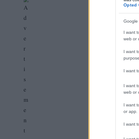
Opted 
Google 
I want t
web or d
I want t
purpose
I want 
I want t
web or d
I want t
or app.
I want t
I want t