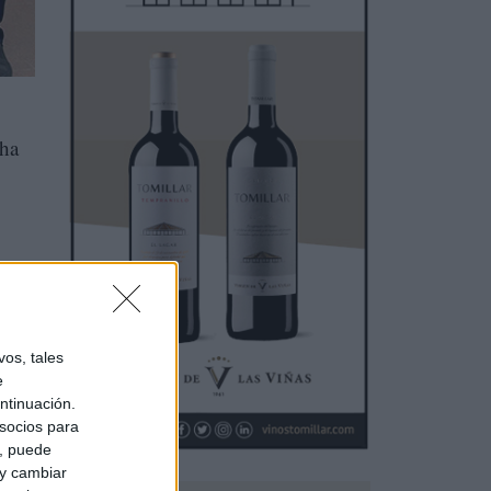
 ha
os, tales
e
ntinuación.
socios para
a, puede
 y cambiar