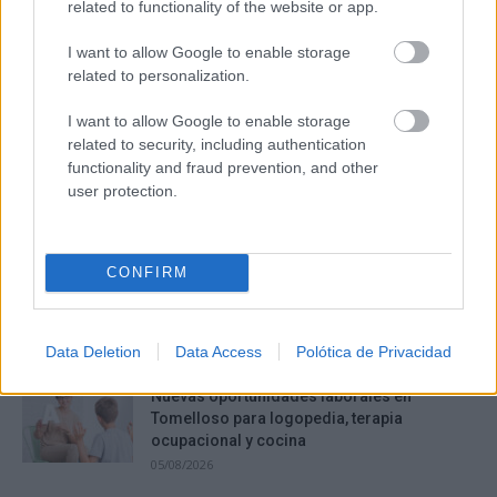
related to functionality of the website or app.
Últimas noticias
I want to allow Google to enable storage
related to personalization.
El tomellosero Marcos López Olivares firma
el cartel de la Feria...
I want to allow Google to enable storage
05/08/2026
related to security, including authentication
functionality and fraud prevention, and other
Argamasilla de Alba refuerza su apuesta
user protection.
por el turismo astronómico con...
05/08/2026
CONFIRM
La mercancía del poder y la ceguera de las
masas
05/08/2026
Data Deletion
Data Access
Polótica de Privacidad
Nuevas oportunidades laborales en
Tomelloso para logopedia, terapia
ocupacional y cocina
05/08/2026