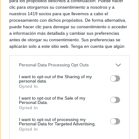
para los propósitos descritos a continuación. Puede hacer
Regionales, que lo podamos aprobar con el máximo
clic para otorgarnos su consentimiento a nosotros y a
nuestros 1419 socios para que llevemos a cabo el
y el mayor consenso posible, y que se eleve para su
procesamiento con dichos propósitos. De forma alternativa,
aprobación en el Parlamento Nacional, que también
puede hacer clic para denegar su consentimiento o acceder
a información más detallada y cambiar sus preferencias
confiamos que tenga una tramitación ágil, para que
antes de otorgar su consentimiento. Sus preferencias se
todo este trabajo pronto pueda ver la luz”.
aplicarán solo a este sitio web. Tenga en cuenta que algún
procesamiento de sus datos personales puede no requerir
de su consentimiento, pero usted tiene el derecho de
Personal Data Processing Opt Outs
rechazar tal procesamiento. Puede cambiar sus preferencias
o retirar su consentimiento en cualquier momento volviendo
I want to opt-out of the Sharing of my
a este sitio y haciendo clic en el botón "Privacidad" en la
personal data.
“Así todos estos objetivos que se incluyen en el
parte inferior de la página web.
Opted In
nuevo Estatuto de Autonomía, además de las
Please note that this website/app uses one or more Google
I want to opt-out of the Sale of my
Personal Data.
services and may gather and store information including but
cuestiones propiamente institucionales o de gestión
Opted In
not limited to your visit or usage behaviour. You may click to
de gobierno, como esas sesiones de control que
grant or deny consent to Google and its third-party tags to
I want to opt-out of processing my
use your data for below specified purposes in below Google
Personal Data for Targeted Advertising.
también se introducen en el nuevo estatuto, puedan
consent section.
Opted In
implementarse más pronto que tarde”, ha zanjado.