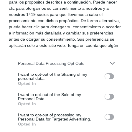
para los propósitos descritos a continuación. Puede hacer
clic para otorgarnos su consentimiento a nosotros y a
nuestros 1419 socios para que llevemos a cabo el
procesamiento con dichos propósitos. De forma alternativa,
puede hacer clic para denegar su consentimiento o acceder
a información más detallada y cambiar sus preferencias
antes de otorgar su consentimiento. Sus preferencias se
aplicarán solo a este sitio web. Tenga en cuenta que algún
El truco contra la cal
Di adiós a la cal del baño con estos sencillos consejos
procesamiento de sus datos personales puede no requerir
de su consentimiento, pero usted tiene el derecho de
Personal Data Processing Opt Outs
rechazar tal procesamiento. Puede cambiar sus preferencias
o retirar su consentimiento en cualquier momento volviendo
I want to opt-out of the Sharing of my
a este sitio y haciendo clic en el botón "Privacidad" en la
personal data.
parte inferior de la página web.
Opted In
Please note that this website/app uses one or more Google
I want to opt-out of the Sale of my
Personal Data.
services and may gather and store information including but
Opted In
not limited to your visit or usage behaviour. You may click to
grant or deny consent to Google and its third-party tags to
I want to opt-out of processing my
use your data for below specified purposes in below Google
Personal Data for Targeted Advertising.
consent section.
Opted In