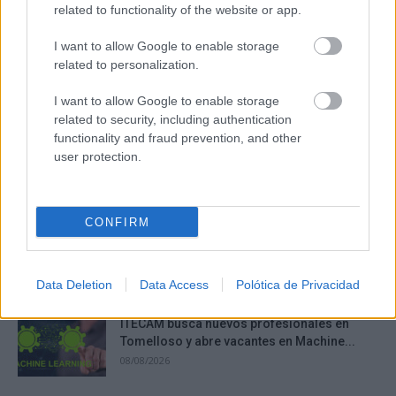
related to functionality of the website or app.
I want to allow Google to enable storage
related to personalization.
I want to allow Google to enable storage
related to security, including authentication
functionality and fraud prevention, and other
user protection.
¿Sabes qué baja tu ánimo?
CONFIRM
Lo haces todos los días y afecta cómo te sientes
DISCOVER WITH
Últimas noticias
Data Deletion
Data Access
Polótica de Privacidad
ITECAM busca nuevos profesionales en
Tomelloso y abre vacantes en Machine...
08/08/2026