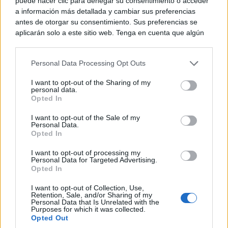
puede hacer clic para denegar su consentimiento o acceder
a información más detallada y cambiar sus preferencias
Hijos e Hijas Adoptivos y Predilectos de la Región y
antes de otorgar su consentimiento. Sus preferencias se
medallas de Oro de la región. En estos últimos casos,
aplicarán solo a este sitio web. Tenga en cuenta que algún
procesamiento de sus datos personales puede no requerir
lo ha recibido Jesús Fuentes Lázaro, expresidente del
de su consentimiento, pero usted tiene el derecho de
Personal Data Processing Opt Outs
Ente Preautonómico, a título póstumo; y la periodista
rechazar tal procesamiento. Puede cambiar sus preferencias
o retirar su consentimiento en cualquier momento volviendo
Sara Carbonero y el exfutbolista Fernando
I want to opt-out of the Sharing of my
a este sitio y haciendo clic en el botón "Privacidad" en la
personal data.
parte inferior de la página web.
Morientes, que han tomado la palabra.
Opted In
Please note that this website/app uses one or more Google
I want to opt-out of the Sale of my
Personal Data.
services and may gather and store information including but
Opted In
not limited to your visit or usage behaviour. You may click to
grant or deny consent to Google and its third-party tags to
I want to opt-out of processing my
use your data for below specified purposes in below Google
Personal Data for Targeted Advertising.
consent section.
Opted In
I want to opt-out of Collection, Use,
Retention, Sale, and/or Sharing of my
Personal Data that Is Unrelated with the
Purposes for which it was collected.
Opted Out