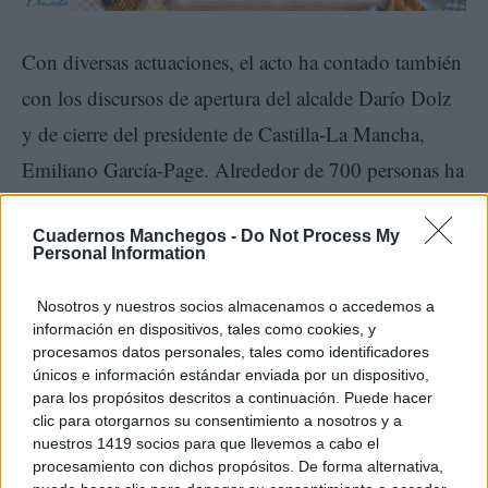
Con diversas actuaciones, el acto ha contado también
con los discursos de apertura del alcalde Darío Dolz
y de cierre del presidente de Castilla-La Mancha,
Emiliano García-Page. Alrededor de 700 personas ha
sido invitadas en el evento celebrado en el Auditorio
Cuadernos Manchegos -
Do Not Process My
Municipal José Luis Perales, con autoridades civiles
Personal Information
y militares, entre otras los expresidentes autonómicos
Nosotros y nuestros socios almacenamos o accedemos a
José Bono y José María Barreda, el actual Consejo de
información en dispositivos, tales como cookies, y
Gobierno y representantes de los grupos
procesamos datos personales, tales como identificadores
únicos e información estándar enviada por un dispositivo,
parlamentarios Socialista y Popular.
para los propósitos descritos a continuación. Puede hacer
clic para otorgarnos su consentimiento a nosotros y a
nuestros 1419 socios para que llevemos a cabo el
El Gobierno de la Región ha hecho entrega de placas
procesamiento con dichos propósitos. De forma alternativa,
de Reconocimiento al Mérito Regional, títulos de