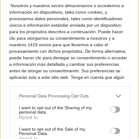
Nosotros y nuestros socios almacenamos o accedemos a
información en dispositivos, tales como cookies, y
procesamos datos personales, tales como identificadores
únicos e información estándar enviada por un dispositivo,
para los propósitos descritos a continuación. Puede hacer
clic para otorgarnos su consentimiento a nosotros y a
nuestros 1419 socios para que llevemos a cabo el
procesamiento con dichos propósitos. De forma alternativa,
puede hacer clic para denegar su consentimiento o acceder
a información más detallada y cambiar sus preferencias
antes de otorgar su consentimiento. Sus preferencias se
aplicarán solo a este sitio web. Tenga en cuenta que algún
¿Por qué ves caras?
procesamiento de sus datos personales puede no requerir
¿Creías que era cosa tuya? La ciencia dice que no
de su consentimiento, pero usted tiene el derecho de
Personal Data Processing Opt Outs
rechazar tal procesamiento. Puede cambiar sus preferencias
o retirar su consentimiento en cualquier momento volviendo
I want to opt-out of the Sharing of my
a este sitio y haciendo clic en el botón "Privacidad" en la
personal data.
parte inferior de la página web.
Opted In
Please note that this website/app uses one or more Google
I want to opt-out of the Sale of my
Personal Data.
services and may gather and store information including but
Opted In