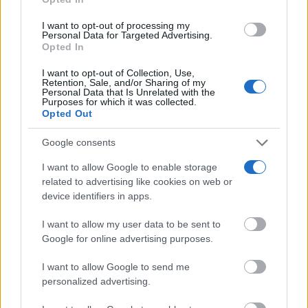
not limited to your visit or usage behaviour. You may click to
grant or deny consent to Google and its third-party tags to
I want to opt-out of processing my
use your data for below specified purposes in below Google
Personal Data for Targeted Advertising.
consent section.
Opted In
Lujo con carácter
I want to opt-out of Collection, Use,
Una joya para mujeres que no piden permiso
Retention, Sale, and/or Sharing of my
Personal Data that Is Unrelated with the
Purposes for which it was collected.
Opted Out
Google consents
I want to allow Google to enable storage
related to advertising like cookies on web or
device identifiers in apps.
I want to allow my user data to be sent to
Google for online advertising purposes.
I want to allow Google to send me
personalized advertising.
¿Notas más frío de noche?
La ciencia explica por qué sentimos más frío al final