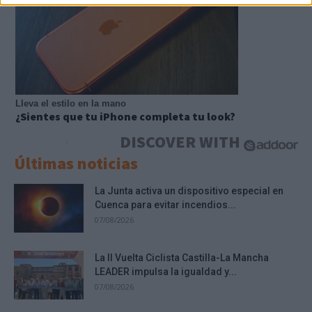
Lleva el estilo en la mano
¿Sientes que tu iPhone completa tu look?
DISCOVER WITH
Últimas noticias
La Junta activa un dispositivo especial en
Cuenca para evitar incendios...
07/08/2026
La II Vuelta Ciclista Castilla-La Mancha
LEADER impulsa la igualdad y...
07/08/2026