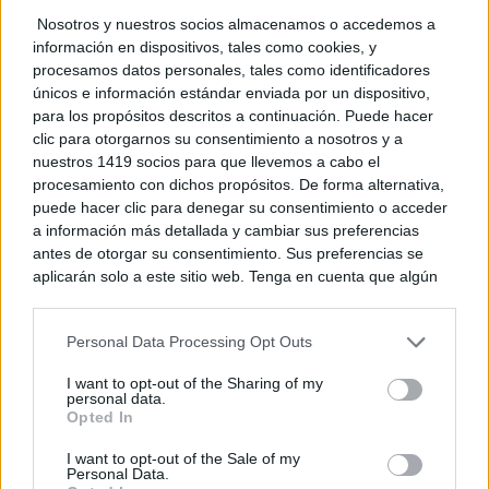
La ciudadanía puede consultar el estado de estas
Nosotros y nuestros socios almacenamos o accedemos a
zonas de baño tanto en el sistema nacional de
información en dispositivos, tales como cookies, y
procesamos datos personales, tales como identificadores
información sanitaria NÁYADE como en la página
únicos e información estándar enviada por un dispositivo,
web de Sanidad Castilla-La Mancha.
para los propósitos descritos a continuación. Puede hacer
clic para otorgarnos su consentimiento a nosotros y a
nuestros 1419 socios para que llevemos a cabo el
procesamiento con dichos propósitos. De forma alternativa,
TE RECOMENDAMOS
puede hacer clic para denegar su consentimiento o acceder
a información más detallada y cambiar sus preferencias
antes de otorgar su consentimiento. Sus preferencias se
aplicarán solo a este sitio web. Tenga en cuenta que algún
procesamiento de sus datos personales puede no requerir
de su consentimiento, pero usted tiene el derecho de
Personal Data Processing Opt Outs
rechazar tal procesamiento. Puede cambiar sus preferencias
o retirar su consentimiento en cualquier momento volviendo
I want to opt-out of the Sharing of my
a este sitio y haciendo clic en el botón "Privacidad" en la
personal data.
parte inferior de la página web.
Opted In
Please note that this website/app uses one or more Google
I want to opt-out of the Sale of my
Personal Data.
services and may gather and store information including but