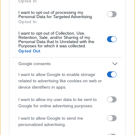
Opted In
not limited to your visit or usage behaviour. You may click to
grant or deny consent to Google and its third-party tags to
I want to opt-out of processing my
Corepunk MMORPG
use your data for below specified purposes in below Google
Personal Data for Targeted Advertising.
Un verdadero MMORPG de la vieja escuela ¡Cómo los
consent section.
Opted In
de antes, pero mejor!
I want to opt-out of Collection, Use,
Retention, Sale, and/or Sharing of my
Personal Data that Is Unrelated with the
Purposes for which it was collected.
Opted Out
Google consents
I want to allow Google to enable storage
related to advertising like cookies on web or
device identifiers in apps.
I want to allow my user data to be sent to
No es un coche cualquiera
Google for online advertising purposes.
Este coche te hará olvidar el sofá de tu casa
I want to allow Google to send me
personalized advertising.