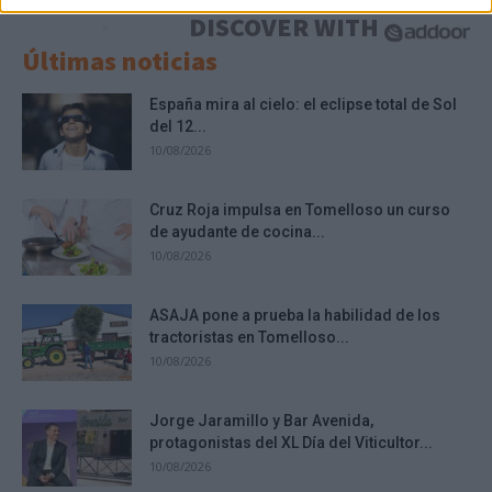
DISCOVER WITH
Últimas noticias
España mira al cielo: el eclipse total de Sol
del 12...
10/08/2026
Cruz Roja impulsa en Tomelloso un curso
de ayudante de cocina...
10/08/2026
ASAJA pone a prueba la habilidad de los
tractoristas en Tomelloso...
10/08/2026
Jorge Jaramillo y Bar Avenida,
protagonistas del XL Día del Viticultor...
10/08/2026