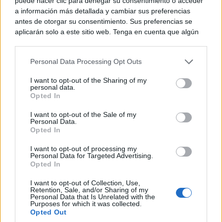
puede hacer clic para denegar su consentimiento o acceder
a información más detallada y cambiar sus preferencias
antes de otorgar su consentimiento. Sus preferencias se
aplicarán solo a este sitio web. Tenga en cuenta que algún
procesamiento de sus datos personales puede no requerir
de su consentimiento, pero usted tiene el derecho de
Personal Data Processing Opt Outs
rechazar tal procesamiento. Puede cambiar sus preferencias
o retirar su consentimiento en cualquier momento volviendo
I want to opt-out of the Sharing of my
a este sitio y haciendo clic en el botón "Privacidad" en la
Alto Tajo, candidato a mejor destino natural por
personal data.
parte inferior de la página web.
Opted In
National Geographic
Please note that this website/app uses one or more Google
I want to opt-out of the Sale of my
Personal Data.
services and may gather and store information including but
Opted In
La titular de Desarrollo Sostenible también ha
not limited to your visit or usage behaviour. You may click to
grant or deny consent to Google and its third-party tags to
querido poner en valor como ejemplo de la
I want to opt-out of processing my
use your data for below specified purposes in below Google
Personal Data for Targeted Advertising.
consent section.
importancia que han adquirido los espacios naturales
Opted In
de Castilla-La Mancha “que el Parque Natural del
I want to opt-out of Collection, Use,
Retention, Sale, and/or Sharing of my
Alto Tajo ha sido elegido por la prestigiosa revista
Personal Data that Is Unrelated with the
Purposes for which it was collected.
Opted Out
National Geographic entre los cinco finalistas al