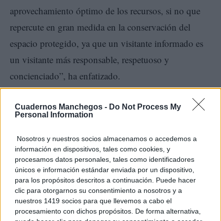
aprovechamiento óptimo de los recursos, si no que
repercute en gran medida en la conservación del
espacio protegido, ya que un visitante informado es
un visitante más responsable, respetuoso y
concienciado”, ha enfatizado.
Así, ha apuntado que las guías están repletas de
Cuadernos Manchegos -
Do Not Process My
Personal Information
enlaces digitales que amplían la información para los
diferentes recursos, senderos, centros de visitantes,
Nosotros y nuestros socios almacenamos o accedemos a
información en dispositivos, tales como cookies, y
recursos culturales del territorio, etcétera, además de
procesamos datos personales, tales como identificadores
disponer de un nuevo y completo mapa de uso
únicos e información estándar enviada por un dispositivo,
para los propósitos descritos a continuación. Puede hacer
público de cada parque que localiza en el territorio
clic para otorgarnos su consentimiento a nosotros y a
todos los recursos.
nuestros 1419 socios para que llevemos a cabo el
procesamiento con dichos propósitos. De forma alternativa,