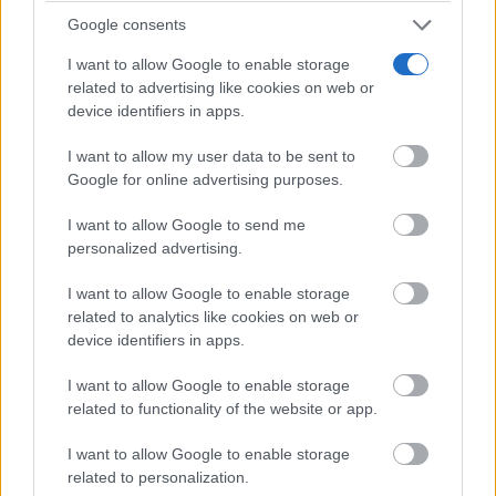
mejor destino natural del país”, por lo que ha
Google consents
animado a votar por él para que consiga ser el mejor
I want to allow Google to enable storage
related to advertising like cookies on web or
destino natural de España entre los lectores de esta
device identifiers in apps.
revista. Tal y como ha recordado Gómez, “hay que
I want to allow my user data to be sent to
votar a través de la página web de National
Google for online advertising purposes.
Geographic y sus redes sociales hasta el 21 de
I want to allow Google to send me
febrero”.
personalized advertising.
I want to allow Google to enable storage
Reconocimiento entidades y empresas
related to analytics like cookies on web or
device identifiers in apps.
Finalmente, la consejera ha felicitado a las tres nuevas
I want to allow Google to enable storage
empresas que han conseguido el ‘Sistema de
related to functionality of the website or app.
reconocimiento de la sostenibilidad del turismo de
I want to allow Google to enable storage
naturaleza en Red Natura 2000’, del que forma parte
related to personalization.