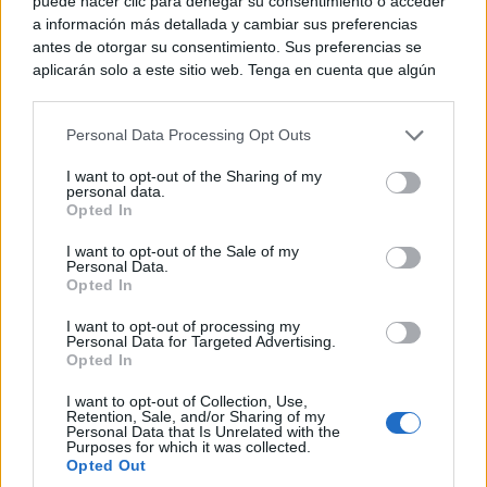
puede hacer clic para denegar su consentimiento o acceder
a información más detallada y cambiar sus preferencias
antes de otorgar su consentimiento. Sus preferencias se
aplicarán solo a este sitio web. Tenga en cuenta que algún
procesamiento de sus datos personales puede no requerir
de su consentimiento, pero usted tiene el derecho de
Personal Data Processing Opt Outs
rechazar tal procesamiento. Puede cambiar sus preferencias
o retirar su consentimiento en cualquier momento volviendo
I want to opt-out of the Sharing of my
a este sitio y haciendo clic en el botón "Privacidad" en la
TE RECOMENDAMOS
personal data.
parte inferior de la página web.
Opted In
Please note that this website/app uses one or more Google
I want to opt-out of the Sale of my
Personal Data.
services and may gather and store information including but
Opted In
not limited to your visit or usage behaviour. You may click to
grant or deny consent to Google and its third-party tags to
I want to opt-out of processing my
use your data for below specified purposes in below Google
Personal Data for Targeted Advertising.
consent section.
Opted In
I want to opt-out of Collection, Use,
Retention, Sale, and/or Sharing of my
Personal Data that Is Unrelated with the
Purposes for which it was collected.
Opted Out