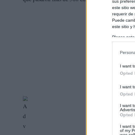
sus prefere
este sitio 
requerir de
Puede cambi
este sitio y
Please note
information 
deny consent
Persona
in below Go
I want t
Opted 
I want t
Opted 
I want 
Advertis
Opted 
I want t
of my P
was col