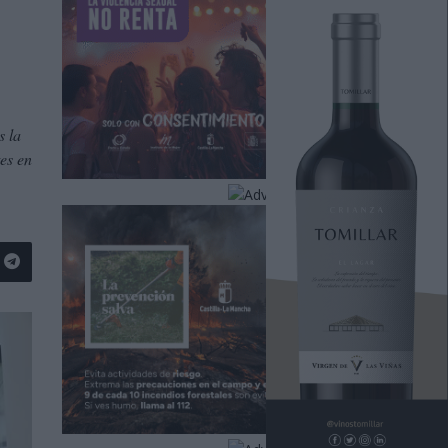
s la
es en