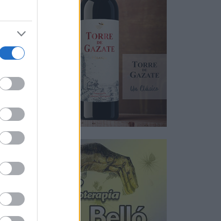
,
ión