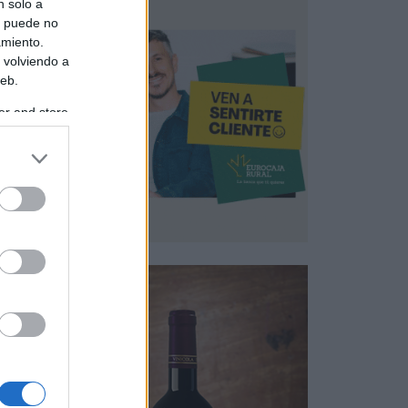
n solo a
s puede no
amiento.
 volviendo a
web.
er and store
to grant or
ed purposes