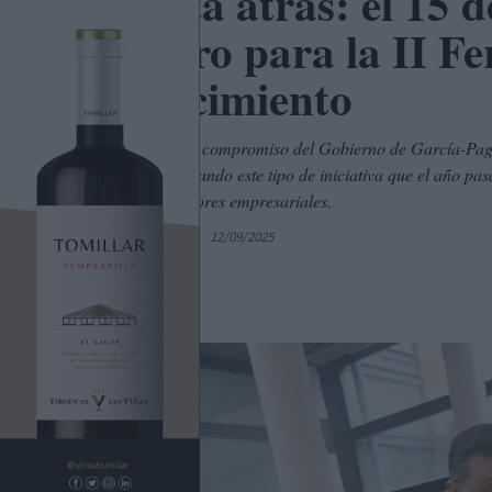
Cuenta atrás: el 15 d
registro para la II F
Conocimiento
Esta feria fue un compromiso del Gobierno de García-Page,
de seguir impulsando este tipo de iniciativa que el año p
los distintos sectores empresariales.
Por
C. Manchegos
12/09/2025