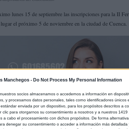
ximo lunes 15 de septiembre las inscripciones para la II Fer
lugar el próximo 5 de noviembre en la ciudad de Cuenca.
s Manchegos -
Do Not Process My Personal Information
nuestros socios almacenamos o accedemos a información en dispositiv
s, y procesamos datos personales, tales como identificadores únicos 
estándar enviada por un dispositivo, para los propósitos descritos a co
cía-Page, tras la celebración de la primera edición en
 clic para otorgarnos su consentimiento a nosotros y a nuestros 1419 
te tipo de iniciativa que el año pasado tuvo 50 estands por 
s a cabo el procesamiento con dichos propósitos. De forma alternativ
para denegar su consentimiento o acceder a información más detallada
 distintos sectores empresariales.