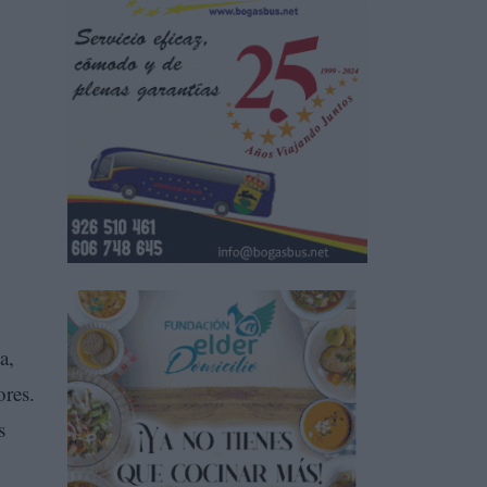
a,
ores.
s