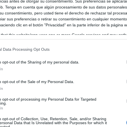
ncias antes de otorgar su consentimiento. Sus preferencias se aplicará
web. Tenga en cuenta que algún procesamiento de sus datos personale
 su consentimiento, pero usted tiene el derecho de rechazar tal proces
ar sus preferencias o retirar su consentimiento en cualquier momento
 haciendo clic en el botón "Privacidad" en la parte inferior de la página 
 that this website/app uses one or more Google services and may gath
including but not limited to your visit or usage behaviour. You may click 
 to Google and its third-party tags to use your data for below specifi
l Data Processing Opt Outs
ogle consent section.
o opt-out of the Sharing of my personal data.
In
o opt-out of the Sale of my Personal Data.
In
to opt-out of processing my Personal Data for Targeted
ing.
In
o opt-out of Collection, Use, Retention, Sale, and/or Sharing
ersonal Data that Is Unrelated with the Purposes for which it
lected.