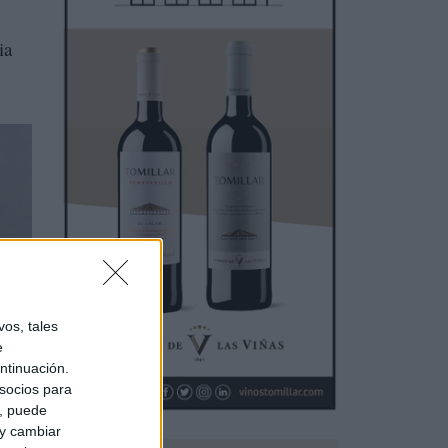
ia
os, tales
e
ntinuación.
socios para
los
a, puede
 y cambiar