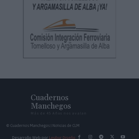
Cuadernos
Manchegos
Más de 45 Años nos avalan
© Cuadernos Manchegos | Noticias de CLM
Desarrollo Web por
Leubur Diseño