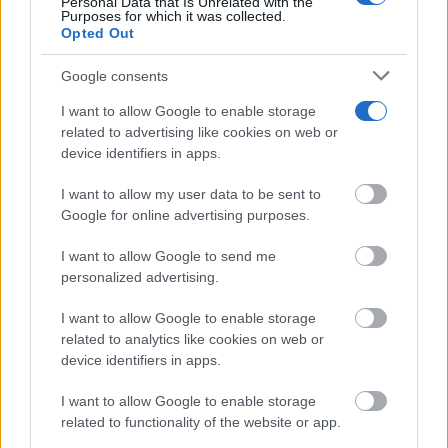
Personal Data that Is Unrelated with the
La Terraza Ayer y Hoy sortea diez entradas
Purposes for which it was collected.
Opted Out
para vivir 40...
06/08/2026
Google consents
I want to allow Google to enable storage
Núñez lamenta que CLM siga siendo la peor
región de España...
related to advertising like cookies on web or
device identifiers in apps.
06/08/2026
I want to allow my user data to be sent to
La inteligencia artificial y las series
Google for online advertising purposes.
verticales marcan la nueva edición...
06/08/2026
I want to allow Google to send me
personalized advertising.
Tamajón se prepara para vivir diez días de
I want to allow Google to enable storage
cultura, tradición y...
related to analytics like cookies on web or
06/08/2026
device identifiers in apps.
CCOO Castilla-La Mancha exige reforzar la
I want to allow Google to enable storage
prevención frente al estrés térmico...
related to functionality of the website or app.
06/08/2026