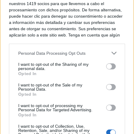
TE RECOMENDAMOS
nuestros 1419 socios para que llevemos a cabo el
procesamiento con dichos propósitos. De forma alternativa,
puede hacer clic para denegar su consentimiento o acceder
a información más detallada y cambiar sus preferencias
antes de otorgar su consentimiento. Sus preferencias se
aplicarán solo a este sitio web. Tenga en cuenta que algún
procesamiento de sus datos personales puede no requerir
de su consentimiento, pero usted tiene el derecho de
Personal Data Processing Opt Outs
rechazar tal procesamiento. Puede cambiar sus preferencias
o retirar su consentimiento en cualquier momento volviendo
I want to opt-out of the Sharing of my
a este sitio y haciendo clic en el botón "Privacidad" en la
personal data.
parte inferior de la página web.
Opted In
Please note that this website/app uses one or more Google
I want to opt-out of the Sale of my
Personal Data.
services and may gather and store information including but
Opted In
Corepunk MMORPG
not limited to your visit or usage behaviour. You may click to
Un verdadero MMORPG de la vieja escuela ¡Cómo los
grant or deny consent to Google and its third-party tags to
I want to opt-out of processing my
de antes, pero mejor!
use your data for below specified purposes in below Google
Personal Data for Targeted Advertising.
consent section.
Opted In
DISCOVER WITH
Últimas noticias
I want to opt-out of Collection, Use,
Retention, Sale, and/or Sharing of my