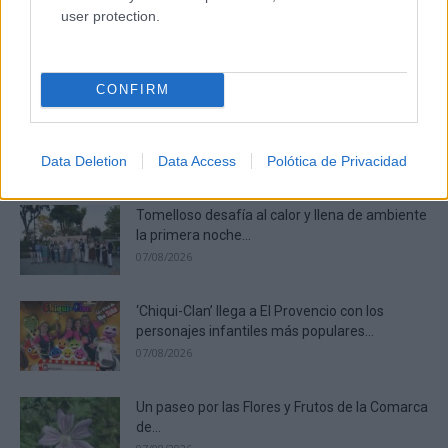
user protection.
CONFIRM
Lujo con carácter
Una joya para mujeres que no piden permiso
DISCOVER WITH
Data Deletion
Data Access
Polótica de Privacidad
Últimas noticias
Tomelloso desafía al calor y llena de ambiente
la primera noche...
07/08/2026
‘Chiqui-Clan’ llega a El Provencio con los
personajes infantiles más populares...
07/08/2026
Un paseo por las Flores y Frutos de la Comarca
de...