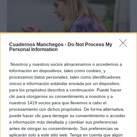
Cuadernos Manchegos -
Do Not Process My
Personal Information
Nosotros y nuestros socios almacenamos o accedemos a
Cuidado con este hábito
información en dispositivos, tales como cookies, y
¿Y si el problema no fuera el estrés, sino un hábito
procesamos datos personales, tales como identificadores
diario?
únicos e información estándar enviada por un dispositivo,
para los propósitos descritos a continuación. Puede hacer
clic para otorgarnos su consentimiento a nosotros y a
nuestros 1419 socios para que llevemos a cabo el
procesamiento con dichos propósitos. De forma alternativa,
puede hacer clic para denegar su consentimiento o acceder
a información más detallada y cambiar sus preferencias
antes de otorgar su consentimiento. Sus preferencias se
aplicarán solo a este sitio web. Tenga en cuenta que algún