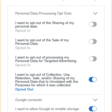
procesamiento de sus datos personales puede no requerir
de su consentimiento, pero usted tiene el derecho de
Personal Data Processing Opt Outs
rechazar tal procesamiento. Puede cambiar sus preferencias
o retirar su consentimiento en cualquier momento volviendo
I want to opt-out of the Sharing of my
a este sitio y haciendo clic en el botón "Privacidad" en la
personal data.
Canciones que marcan
parte inferior de la página web.
Opted In
¿Por qué recuerdas canciones viejas mejor que las
nuevas?
Please note that this website/app uses one or more Google
I want to opt-out of the Sale of my
Personal Data.
services and may gather and store information including but
Opted In
not limited to your visit or usage behaviour. You may click to
grant or deny consent to Google and its third-party tags to
I want to opt-out of processing my
use your data for below specified purposes in below Google
Personal Data for Targeted Advertising.
consent section.
Opted In
I want to opt-out of Collection, Use,
Retention, Sale, and/or Sharing of my
Personal Data that Is Unrelated with the
Purposes for which it was collected.
Opted Out
Google consents
Costumbres que no creerás
I want to allow Google to enable storage
¿Qué pensarías si esto fuera normal en tu país?