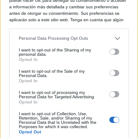
puede hacer clic para denegar su consentimiento o acceder
a información más detallada y cambiar sus preferencias
antes de otorgar su consentimiento. Sus preferencias se
aplicarán solo a este sitio web. Tenga en cuenta que algún
procesamiento de sus datos personales puede no requerir
de su consentimiento, pero usted tiene el derecho de
Personal Data Processing Opt Outs
rechazar tal procesamiento. Puede cambiar sus preferencias
o retirar su consentimiento en cualquier momento volviendo
I want to opt-out of the Sharing of my
a este sitio y haciendo clic en el botón "Privacidad" en la
personal data.
parte inferior de la página web.
Opted In
Please note that this website/app uses one or more Google
I want to opt-out of the Sale of my
Personal Data.
services and may gather and store information including but
Opted In
not limited to your visit or usage behaviour. You may click to
grant or deny consent to Google and its third-party tags to
I want to opt-out of processing my
use your data for below specified purposes in below Google
Personal Data for Targeted Advertising.
consent section.
Opted In
I want to opt-out of Collection, Use,
Retention, Sale, and/or Sharing of my
Personal Data that Is Unrelated with the
Purposes for which it was collected.
Opted Out