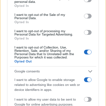
personal data.
parte inferior de la página web.
Opted In
Please note that this website/app uses one or more Google
I want to opt-out of the Sale of my
Personal Data.
services and may gather and store information including but
Opted In
not limited to your visit or usage behaviour. You may click to
grant or deny consent to Google and its third-party tags to
I want to opt-out of processing my
¿Notas más frío de noche?
use your data for below specified purposes in below Google
Personal Data for Targeted Advertising.
La ciencia explica por qué sentimos más frío al final
consent section.
Opted In
del día
I want to opt-out of Collection, Use,
Retention, Sale, and/or Sharing of my
Personal Data that Is Unrelated with the
Purposes for which it was collected.
Opted Out
Google consents
I want to allow Google to enable storage
related to advertising like cookies on web or
device identifiers in apps.
I want to allow my user data to be sent to
Lujo con carácter
Google for online advertising purposes.