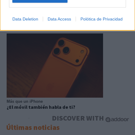
Data Deletion
Data Access
Polótica de Privacidad
Todos lo haremos en 2026
Así será tu día a día en 2026
Más que un iPhone
¿El móvil también habla de ti?
DISCOVER WITH
Últimas noticias