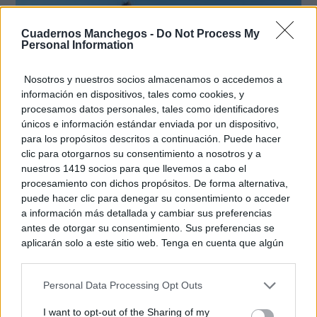
Cuadernos Manchegos -
Do Not Process My
Personal Information
Nosotros y nuestros socios almacenamos o accedemos a
información en dispositivos, tales como cookies, y
procesamos datos personales, tales como identificadores
únicos e información estándar enviada por un dispositivo,
para los propósitos descritos a continuación. Puede hacer
clic para otorgarnos su consentimiento a nosotros y a
nuestros 1419 socios para que llevemos a cabo el
Dónde viajar en 2026
Los destinos que todos van a querer visitar el
procesamiento con dichos propósitos. De forma alternativa,
próximo año
puede hacer clic para denegar su consentimiento o acceder
a información más detallada y cambiar sus preferencias
antes de otorgar su consentimiento. Sus preferencias se
aplicarán solo a este sitio web. Tenga en cuenta que algún
procesamiento de sus datos personales puede no requerir
de su consentimiento, pero usted tiene el derecho de
Personal Data Processing Opt Outs
rechazar tal procesamiento. Puede cambiar sus preferencias
o retirar su consentimiento en cualquier momento volviendo
I want to opt-out of the Sharing of my
a este sitio y haciendo clic en el botón "Privacidad" en la