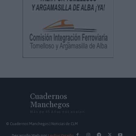
Cuadernos
Manchegos
Más de 45 Años nos avalan
© Cuadernos Manchegos | Noticias de CLM
Desarrollo Web por
Leubur Diseño