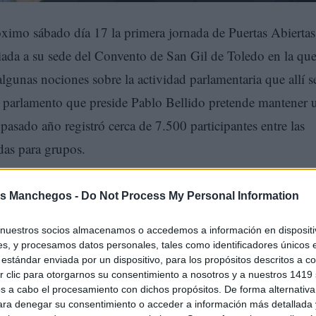
óximo sábado día 17 la primera jornada de Puertas Abiertas
uiada a su sede del Convento de San Gil de Toledo en la qu
lgunas nociones sobre la actividad parlamentaria que allí s
 el parlamento que preside Pablo Bellido pretende mantener 
asado año registró cerca de 7.500 participantes entre las
adas para grupos.
s Manchegos -
Do Not Process My Personal Information
nuestros socios almacenamos o accedemos a información en dispositiv
s, y procesamos datos personales, tales como identificadores únicos 
estándar enviada por un dispositivo, para los propósitos descritos a co
 clic para otorgarnos su consentimiento a nosotros y a nuestros 1419 
s a cabo el procesamiento con dichos propósitos. De forma alternativ
para denegar su consentimiento o acceder a información más detallada