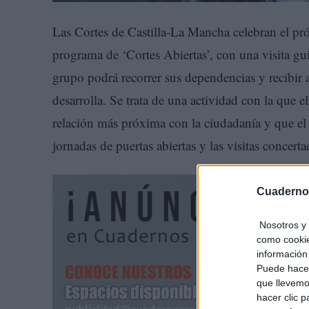
Las Cortes de Castilla-La Mancha celebran el pr
programa de ‘Cortes Abiertas’, con una visita g
grupo podrá recorrer sus dependencias y recibir a
desarrolla. Se trata de una actividad con la que
relación más próxima con la ciudadanía y que el p
jornadas de puertas abiertas y las visitas concert
Cuaderno
Nosotros y 
como cookie
información 
Puede hacer
que llevemo
hacer clic 