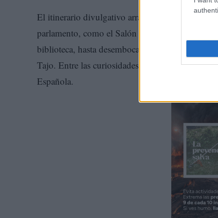
authenti
El itinerario divulgativo arranca en el recibidor d
parlamento, como el Salón de Plenos instalado en 
biblioteca, hasta desembocar en la terraza del ed
Tajo. Entre las curiosidades, la posibilidad de c
Española.