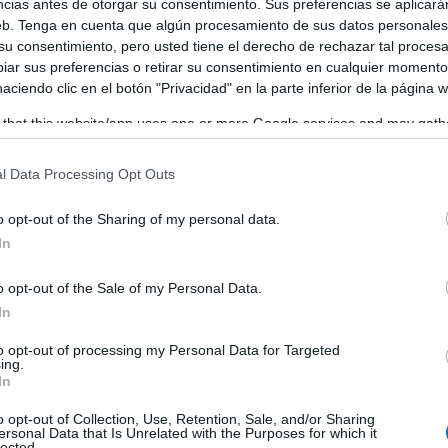
ncias antes de otorgar su consentimiento. Sus preferencias se aplicará
web. Tenga en cuenta que algún procesamiento de sus datos personale
 su consentimiento, pero usted tiene el derecho de rechazar tal proces
ita gratuita, que tendrá lugar en el Convento de San Gil a pa
ar sus preferencias o retirar su consentimiento en cualquier momento
 haciendo clic en el botón "Privacidad" en la parte inferior de la página 
reo electrónico a
puertasabiertas@cortesclm.es
o telefonear 
 that this website/app uses one or more Google services and may gath
including but not limited to your visit or usage behaviour. You may click 
 to Google and its third-party tags to use your data for below specifi
l Data Processing Opt Outs
ogle consent section.
o opt-out of the Sharing of my personal data.
In
o opt-out of the Sale of my Personal Data.
In
to opt-out of processing my Personal Data for Targeted
ing.
In
o opt-out of Collection, Use, Retention, Sale, and/or Sharing
ersonal Data that Is Unrelated with the Purposes for which it
lected.