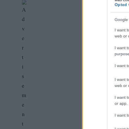
Opted 
Google 
I want t
web or d
I want t
purpose
I want 
I want t
web or d
I want t
or app.
I want t
I want t