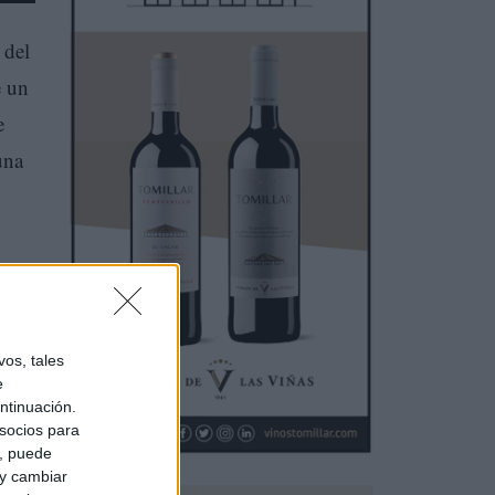
 del
e un
e
una
os, tales
e
ntinuación.
socios para
a, puede
 y cambiar