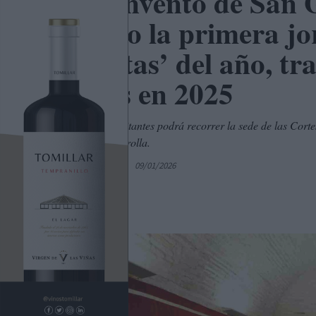
El Convento de San G
sábado la primera jo
Abiertas’ del año, tra
visitas en 2025
Un grupo de visitantes podrá recorrer la sede de las Corte
que allí se desarrolla.
Por
C. Manchegos
09/01/2026