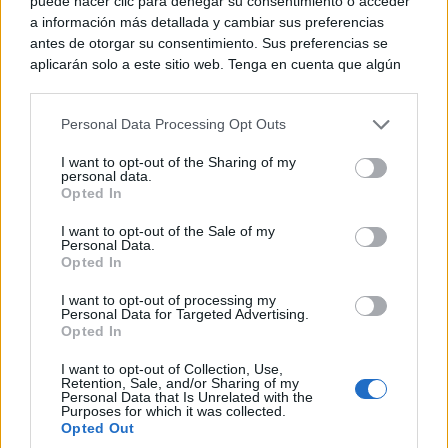
puede hacer clic para denegar su consentimiento o acceder
a información más detallada y cambiar sus preferencias
antes de otorgar su consentimiento. Sus preferencias se
aplicarán solo a este sitio web. Tenga en cuenta que algún
procesamiento de sus datos personales puede no requerir
de su consentimiento, pero usted tiene el derecho de
Personal Data Processing Opt Outs
rechazar tal procesamiento. Puede cambiar sus preferencias
o retirar su consentimiento en cualquier momento volviendo
I want to opt-out of the Sharing of my
a este sitio y haciendo clic en el botón "Privacidad" en la
personal data.
parte inferior de la página web.
Opted In
Please note that this website/app uses one or more Google
I want to opt-out of the Sale of my
Personal Data.
services and may gather and store information including but
Opted In
not limited to your visit or usage behaviour. You may click to
grant or deny consent to Google and its third-party tags to
I want to opt-out of processing my
use your data for below specified purposes in below Google
Personal Data for Targeted Advertising.
consent section.
Opted In
I want to opt-out of Collection, Use,
Retention, Sale, and/or Sharing of my
Personal Data that Is Unrelated with the
Purposes for which it was collected.
Opted Out