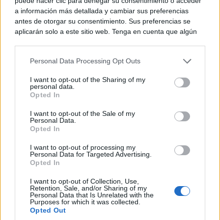
puede hacer clic para denegar su consentimiento o acceder
Castilla-La Mancha, una norma que buscará
a información más detallada y cambiar sus preferencias
antes de otorgar su consentimiento. Sus preferencias se
“garantizar calidad, estabilidad, financiación
aplicarán solo a este sitio web. Tenga en cuenta que algún
suficiente, la igualdad de oportunidades y una
procesamiento de sus datos personales puede no requerir
de su consentimiento, pero usted tiene el derecho de
universidad pública fuerte, conectada con la realidad
Personal Data Processing Opt Outs
rechazar tal procesamiento. Puede cambiar sus preferencias
social y económica de la región”.
o retirar su consentimiento en cualquier momento volviendo
I want to opt-out of the Sharing of my
a este sitio y haciendo clic en el botón "Privacidad" en la
personal data.
parte inferior de la página web.
Opted In
TE RECOMENDAMOS
Please note that this website/app uses one or more Google
I want to opt-out of the Sale of my
Personal Data.
services and may gather and store information including but
Opted In
not limited to your visit or usage behaviour. You may click to
grant or deny consent to Google and its third-party tags to
I want to opt-out of processing my
use your data for below specified purposes in below Google
Personal Data for Targeted Advertising.
consent section.
Opted In
I want to opt-out of Collection, Use,
Retention, Sale, and/or Sharing of my
Personal Data that Is Unrelated with the
Purposes for which it was collected.
Opted Out