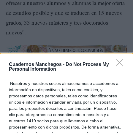
ofrecer a nuestros alumnos y alumnas la mejor oferta
de estudios posible y que se traducen en 15 nuevos
grados, 33 nuevos másteres y tres doctorados
nuevos”.
Cuadernos Manchegos -
Do Not Process My
La consejera se ha mostrado muy satisfecha con este
Personal Information
balance de nuevas titulaciones, porque significa que
Nosotros y nuestros socios almacenamos o accedemos a
“el Gobierno de Castilla-La Mancha entiende que la
información en dispositivos, tales como cookies, y
procesamos datos personales, tales como identificadores
universidad pública debe ser una herramienta de
únicos e información estándar enviada por un dispositivo,
desarrollo social, económico y territorial de la
para los propósitos descritos a continuación. Puede hacer
clic para otorgarnos su consentimiento a nosotros y a
región”. Y ha recordado que el Ejecutivo está
nuestros 1419 socios para que llevemos a cabo el
ultimando la que será la futura ley de Universidad de
procesamiento con dichos propósitos. De forma alternativa,