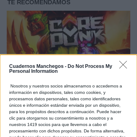
TE RECOMENDAMOS
Cuadernos Manchegos -
Do Not Process My
Personal Information
Nosotros y nuestros socios almacenamos o accedemos a
información en dispositivos, tales como cookies, y
Corepunk MMORPG
procesamos datos personales, tales como identificadores
Un verdadero MMORPG de la vieja escuela ¡Cómo los
únicos e información estándar enviada por un dispositivo,
de antes, pero mejor!
para los propósitos descritos a continuación. Puede hacer
clic para otorgarnos su consentimiento a nosotros y a
nuestros 1419 socios para que llevemos a cabo el
procesamiento con dichos propósitos. De forma alternativa,