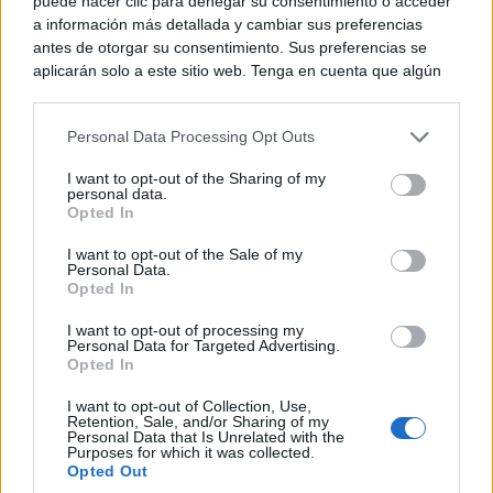
puede hacer clic para denegar su consentimiento o acceder
a información más detallada y cambiar sus preferencias
antes de otorgar su consentimiento. Sus preferencias se
aplicarán solo a este sitio web. Tenga en cuenta que algún
procesamiento de sus datos personales puede no requerir
de su consentimiento, pero usted tiene el derecho de
Personal Data Processing Opt Outs
rechazar tal procesamiento. Puede cambiar sus preferencias
o retirar su consentimiento en cualquier momento volviendo
I want to opt-out of the Sharing of my
a este sitio y haciendo clic en el botón "Privacidad" en la
personal data.
parte inferior de la página web.
Opted In
Viaja sin visado
Please note that this website/app uses one or more Google
Los pasaportes que más puertas abren ¿está el tuyo?
I want to opt-out of the Sale of my
Personal Data.
services and may gather and store information including but
Opted In
not limited to your visit or usage behaviour. You may click to
grant or deny consent to Google and its third-party tags to
I want to opt-out of processing my
use your data for below specified purposes in below Google
Personal Data for Targeted Advertising.
consent section.
Opted In
I want to opt-out of Collection, Use,
Retention, Sale, and/or Sharing of my
Personal Data that Is Unrelated with the
Purposes for which it was collected.
Opted Out