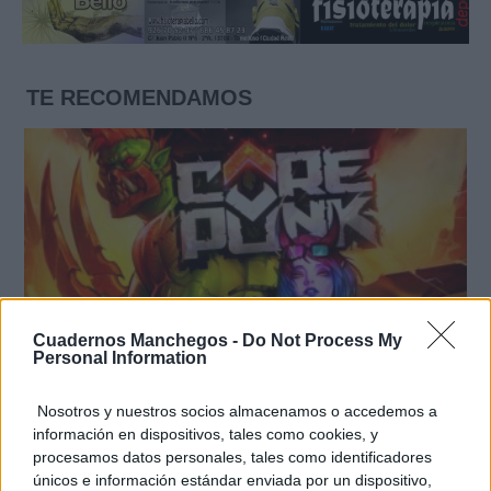
TE RECOMENDAMOS
Cuadernos Manchegos -
Do Not Process My
Personal Information
Nosotros y nuestros socios almacenamos o accedemos a
información en dispositivos, tales como cookies, y
Corepunk MMORPG
Un verdadero MMORPG de la vieja escuela ¡Cómo los
procesamos datos personales, tales como identificadores
de antes, pero mejor!
únicos e información estándar enviada por un dispositivo,