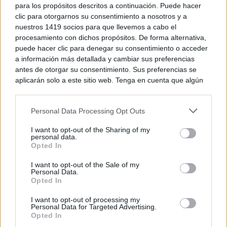
para los propósitos descritos a continuación. Puede hacer
DISCOVER WITH
clic para otorgarnos su consentimiento a nosotros y a
Últimas noticias
nuestros 1419 socios para que llevemos a cabo el
procesamiento con dichos propósitos. De forma alternativa,
puede hacer clic para denegar su consentimiento o acceder
La Terraza Ayer y Hoy sortea diez entradas
a información más detallada y cambiar sus preferencias
para vivir 40...
antes de otorgar su consentimiento. Sus preferencias se
06/08/2026
aplicarán solo a este sitio web. Tenga en cuenta que algún
procesamiento de sus datos personales puede no requerir
Núñez lamenta que CLM siga siendo la peor
de su consentimiento, pero usted tiene el derecho de
región de España...
Personal Data Processing Opt Outs
rechazar tal procesamiento. Puede cambiar sus preferencias
06/08/2026
o retirar su consentimiento en cualquier momento volviendo
I want to opt-out of the Sharing of my
a este sitio y haciendo clic en el botón "Privacidad" en la
personal data.
parte inferior de la página web.
Opted In
La inteligencia artificial y las series
verticales marcan la nueva edición...
Please note that this website/app uses one or more Google
I want to opt-out of the Sale of my
06/08/2026
Personal Data.
services and may gather and store information including but
Opted In
not limited to your visit or usage behaviour. You may click to
grant or deny consent to Google and its third-party tags to
Tamajón se prepara para vivir diez días de
I want to opt-out of processing my
use your data for below specified purposes in below Google
cultura, tradición y...
Personal Data for Targeted Advertising.
consent section.
Opted In
06/08/2026