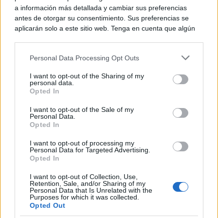
a información más detallada y cambiar sus preferencias
antes de otorgar su consentimiento. Sus preferencias se
aplicarán solo a este sitio web. Tenga en cuenta que algún
procesamiento de sus datos personales puede no requerir
de su consentimiento, pero usted tiene el derecho de
Personal Data Processing Opt Outs
rechazar tal procesamiento. Puede cambiar sus preferencias
o retirar su consentimiento en cualquier momento volviendo
I want to opt-out of the Sharing of my
a este sitio y haciendo clic en el botón "Privacidad" en la
personal data.
parte inferior de la página web.
Opted In
¿Sabías que existen?
Please note that this website/app uses one or more Google
I want to opt-out of the Sale of my
Estas criaturas existen y parecen sacadas de otro
Personal Data.
services and may gather and store information including but
planeta
Opted In
not limited to your visit or usage behaviour. You may click to
grant or deny consent to Google and its third-party tags to
I want to opt-out of processing my
use your data for below specified purposes in below Google
Personal Data for Targeted Advertising.
consent section.
Opted In
I want to opt-out of Collection, Use,
Retention, Sale, and/or Sharing of my
Personal Data that Is Unrelated with the
Purposes for which it was collected.
Opted Out