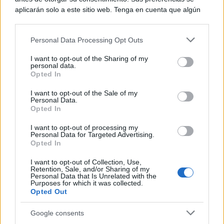
aplicarán solo a este sitio web. Tenga en cuenta que algún
en particular que son los principales aliados del
procesamiento de sus datos personales puede no requerir
Gobierno regional y ha agradecido “su trabajo y
de su consentimiento, pero usted tiene el derecho de
Personal Data Processing Opt Outs
rechazar tal procesamiento. Puede cambiar sus preferencias
colaboración estrecha con este Gobierno regional que
o retirar su consentimiento en cualquier momento volviendo
I want to opt-out of the Sharing of my
han sido claves para conseguir los logros que hemos
a este sitio y haciendo clic en el botón "Privacidad" en la
personal data.
parte inferior de la página web.
Opted In
alcanzado en Castilla-La Mancha con las políticas
Please note that this website/app uses one or more Google
públicas de vivienda”.
I want to opt-out of the Sale of my
Personal Data.
services and may gather and store information including but
Opted In
not limited to your visit or usage behaviour. You may click to
grant or deny consent to Google and its third-party tags to
I want to opt-out of processing my
TE RECOMENDAMOS
use your data for below specified purposes in below Google
Personal Data for Targeted Advertising.
consent section.
Opted In
I want to opt-out of Collection, Use,
Retention, Sale, and/or Sharing of my
Personal Data that Is Unrelated with the
Purposes for which it was collected.
Opted Out
Google consents