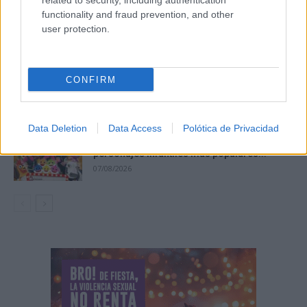
related to security, including authentication
Calor, calima y tormentas dispersas: así
functionality and fraud prevention, and other
será el tiempo este sábado...
user protection.
08/08/2026
Tomelloso desafía al calor y llena de
CONFIRM
ambiente la primera noche...
07/08/2026
Data Deletion
Data Access
Polótica de Privacidad
‘Chiqui-Clan’ llega a El Provencio con los
personajes infantiles más populares...
07/08/2026