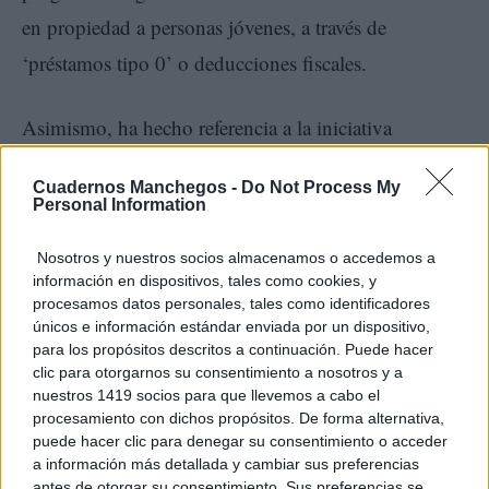
en propiedad a personas jóvenes, a través de
‘préstamos tipo 0’ o deducciones fiscales.
Asimismo, ha hecho referencia a la iniciativa
legislativa en materia de Vivienda y Urbanismo en la
Cuadernos Manchegos -
Do Not Process My
que se va a plantear “una reforma integral con el fin
Personal Information
de agilizar y asegurar la oferta de suelo residencial”,
Nosotros y nuestros socios almacenamos o accedemos a
ha remarcado.
información en dispositivos, tales como cookies, y
procesamos datos personales, tales como identificadores
únicos e información estándar enviada por un dispositivo,
para los propósitos descritos a continuación. Puede hacer
clic para otorgarnos su consentimiento a nosotros y a
nuestros 1419 socios para que llevemos a cabo el
Para finalizar, el consejero de Fomento ha destacado
procesamiento con dichos propósitos. De forma alternativa,
la buena acogida de este proyecto por parte de la
puede hacer clic para denegar su consentimiento o acceder
a información más detallada y cambiar sus preferencias
sociedad en general y por los profesionales del sector
antes de otorgar su consentimiento. Sus preferencias se