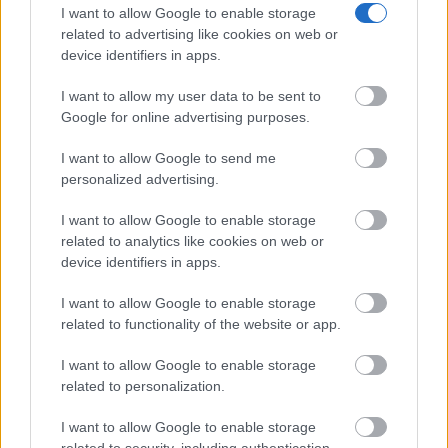
I want to allow Google to enable storage
related to advertising like cookies on web or
device identifiers in apps.
I want to allow my user data to be sent to
Google for online advertising purposes.
Corepunk MMORPG
Un verdadero MMORPG de la vieja escuela ¡Cómo los
I want to allow Google to send me
de antes, pero mejor!
personalized advertising.
DISCOVER WITH
I want to allow Google to enable storage
Últimas noticias
related to analytics like cookies on web or
device identifiers in apps.
España afronta un sábado de calor intenso y
tormentas fuertes: AEMET...
I want to allow Google to enable storage
08/08/2026
related to functionality of the website or app.
Tomelloso roza los 40 grados este sábado
I want to allow Google to enable storage
con aviso amarillo por...
related to personalization.
08/08/2026
I want to allow Google to enable storage