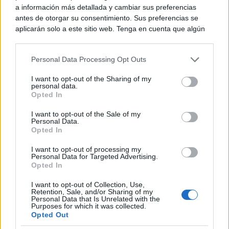
¿Notas más frío de noche?
a información más detallada y cambiar sus preferencias
La ciencia explica por qué sentimos más frío al final
antes de otorgar su consentimiento. Sus preferencias se
del día
aplicarán solo a este sitio web. Tenga en cuenta que algún
DISCOVER WITH
procesamiento de sus datos personales puede no requerir
de su consentimiento, pero usted tiene el derecho de
Últimas noticias
Personal Data Processing Opt Outs
rechazar tal procesamiento. Puede cambiar sus preferencias
o retirar su consentimiento en cualquier momento volviendo
Alonso Cobo seguirá dirigiendo el juego del
I want to opt-out of the Sharing of my
a este sitio y haciendo clic en el botón "Privacidad" en la
personal data.
Val Brokers C.B. Tomelloso...
parte inferior de la página web.
Opted In
09/08/2026
Please note that this website/app uses one or more Google
I want to opt-out of the Sale of my
Personal Data.
services and may gather and store information including but
Buscan extras y varios perfiles
Opted In
not limited to your visit or usage behaviour. You may click to
profesionales para el rodaje de una...
grant or deny consent to Google and its third-party tags to
09/08/2026
I want to opt-out of processing my
use your data for below specified purposes in below Google
Personal Data for Targeted Advertising.
consent section.
Opted In
Efemérides del 9 de agosto: Nagasaki y la
I want to opt-out of Collection, Use,
histórica dimisión de...
Retention, Sale, and/or Sharing of my
09/08/2026
Personal Data that Is Unrelated with the
Purposes for which it was collected.
Opted Out
El tiempo en España hoy, 9 de agosto: