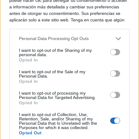
puede hacer clic para denegar su consentimiento o acceder
a información más detallada y cambiar sus preferencias
antes de otorgar su consentimiento. Sus preferencias se
¿Sabías que existen?
aplicarán solo a este sitio web. Tenga en cuenta que algún
Estas criaturas existen y parecen sacadas de otro
procesamiento de sus datos personales puede no requerir
planeta
de su consentimiento, pero usted tiene el derecho de
Personal Data Processing Opt Outs
rechazar tal procesamiento. Puede cambiar sus preferencias
o retirar su consentimiento en cualquier momento volviendo
I want to opt-out of the Sharing of my
a este sitio y haciendo clic en el botón "Privacidad" en la
personal data.
parte inferior de la página web.
Opted In
Please note that this website/app uses one or more Google
I want to opt-out of the Sale of my
Personal Data.
services and may gather and store information including but
Opted In
not limited to your visit or usage behaviour. You may click to
grant or deny consent to Google and its third-party tags to
I want to opt-out of processing my
use your data for below specified purposes in below Google
Personal Data for Targeted Advertising.
consent section.
Opted In
I want to opt-out of Collection, Use,
Retention, Sale, and/or Sharing of my
Personal Data that Is Unrelated with the
El truco contra la cal
Purposes for which it was collected.
Di adiós a la cal del baño con estos sencillos consejos
Opted Out