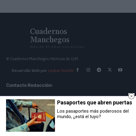
Cuadernos
Manchegos
Más de 45 Años nos avalan
© Cuadernos Manchegos | Noticias de CLM
Desarrollo Web por
Leubur Diseño
Contacto Redacción:
redaccion@cuadernosmanchegos.com
Pasaportes que abren puertas
Los pasaportes más poderosos del
mundo, ¿está el tuyo?
Contacto Dirección:
info@cuadernosmanchegos.com