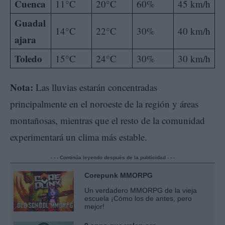
Cuenca
11°C
20°C
60%
45 km/h
Guadal
14°C
22°C
30%
40 km/h
ajara
Toledo
15°C
24°C
30%
30 km/h
Nota:
Las lluvias estarán concentradas
principalmente en el noroeste de la región y áreas
montañosas, mientras que el resto de la comunidad
experimentará un clima más estable.
- - - Continúa leyendo después de la publicidad - - -
Corepunk MMORPG
Un verdadero MMORPG de la vieja
escuela ¡Cómo los de antes, pero
mejor!