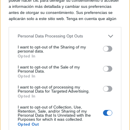
puede hacer clic para denegar su consentimiento o acceder
útiles
a información más detallada y cambiar sus preferencias
antes de otorgar su consentimiento. Sus preferencias se
aplicarán solo a este sitio web. Tenga en cuenta que algún
procesamiento de sus datos personales puede no requerir
de su consentimiento, pero usted tiene el derecho de
Personal Data Processing Opt Outs
rechazar tal procesamiento. Puede cambiar sus preferencias
o retirar su consentimiento en cualquier momento volviendo
I want to opt-out of the Sharing of my
a este sitio y haciendo clic en el botón "Privacidad" en la
personal data.
parte inferior de la página web.
Opted In
Please note that this website/app uses one or more Google
I want to opt-out of the Sale of my
Personal Data.
services and may gather and store information including but
Opted In
not limited to your visit or usage behaviour. You may click to
grant or deny consent to Google and its third-party tags to
I want to opt-out of processing my
use your data for below specified purposes in below Google
Personal Data for Targeted Advertising.
No es tu imaginación
consent section.
Opted In
¿Ves caras en enchufes, coches o nubes? Tiene
explicación
I want to opt-out of Collection, Use,
Retention, Sale, and/or Sharing of my
Personal Data that Is Unrelated with the
Purposes for which it was collected.
Opted Out