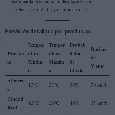
recomienda precaución al desplazarse por
carreteras secundarias y caminos rurales.
Previsión detallada por provincias
Temper
Temper
Probab
Rachas
Provinc
atura
atura
ilidad
de
ia
Mínim
Máxim
de
Viento
a
a
Lluvias
Albacet
13°C
21°C
50%
30 km/h
e
Ciudad
12°C
23°C
40%
35 km/h
Real