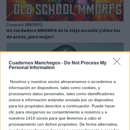
Corepunk MMORPG
Un verdadero MMORPG de la vieja escuela ¡Cómo los
de antes, pero mejor!
Cuadernos Manchegos -
Do Not Process My
Personal Information
Nosotros y nuestros socios almacenamos o accedemos a
información en dispositivos, tales como cookies, y
procesamos datos personales, tales como identificadores
únicos e información estándar enviada por un dispositivo,
para los propósitos descritos a continuación. Puede hacer
clic para otorgarnos su consentimiento a nosotros y a
nuestros 1419 socios para que llevemos a cabo el
procesamiento con dichos propósitos. De forma alternativa,
9 apps que valen oro
No son populares, pero sí extraordinariamente