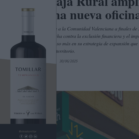
Eurocaja Rural amplí
con una nueva oficin
Desde su llegada a la Comunidad Valenciana a finales de 
de empleo, la lucha contra la exclusión financiera y el imp
representa un paso más en su estrategia de expansión que l
de 68 en todo el territorio.
Por
C. Manchegos
30/06/2025