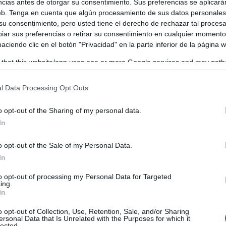
ncias antes de otorgar su consentimiento. Sus preferencias se aplicará
web. Tenga en cuenta que algún procesamiento de sus datos personale
 su consentimiento, pero usted tiene el derecho de rechazar tal proces
ar sus preferencias o retirar su consentimiento en cualquier momento
 haciendo clic en el botón "Privacidad" en la parte inferior de la página 
 that this website/app uses one or more Google services and may gath
including but not limited to your visit or usage behaviour. You may click 
 to Google and its third-party tags to use your data for below specifi
l Data Processing Opt Outs
orta de Sant Francesc, número 10, tiene un horario de ate
ogle consent section.
. Al frente de la misma se encuentra José Miguel Iglesias R
o opt-out of the Sharing of my personal data.
In
 Ribera y Melissa Benavent Codina, con la finalidad de ate
es de los ciudadanos.
o opt-out of the Sale of my Personal Data.
In
to opt-out of processing my Personal Data for Targeted
ing.
In
o opt-out of Collection, Use, Retention, Sale, and/or Sharing
ersonal Data that Is Unrelated with the Purposes for which it
lected.