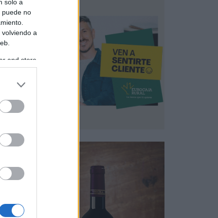
n solo a
s puede no
amiento.
 volviendo a
web.
er and store
to grant or
ed purposes
nción
amos,
nder