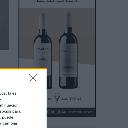
e
n la
os, tales
e
ntinuación.
socios para
a, puede
 y cambiar