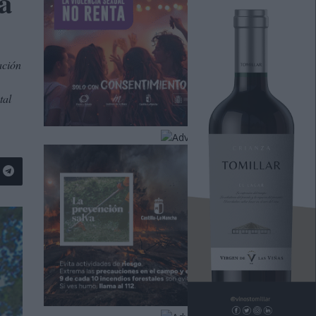
a
ación
tal