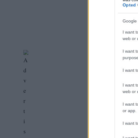
Opted 
Google 
I want t
web or d
I want t
purpose
I want 
I want t
web or d
I want t
or app.
I want t
I want t