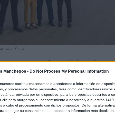
ficina en Xàtiva
er asesoramiento, atención personalizada y una banca
n la Comunidad Valenciana. Esta apuesta por la proximidad s
s Manchegos -
Do Not Process My Personal Information
eva oficina en Xàtiva, fortaleciendo aún más su presencia e
nuestros socios almacenamos o accedemos a información en dispositiv
s, y procesamos datos personales, tales como identificadores únicos 
estándar enviada por un dispositivo, para los propósitos descritos a co
 clic para otorgarnos su consentimiento a nosotros y a nuestros 1419 
s a cabo el procesamiento con dichos propósitos. De forma alternativ
para denegar su consentimiento o acceder a información más detallada