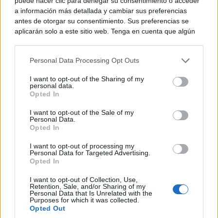
puede hacer clic para denegar su consentimiento o acceder
¿Ves caras en enchufes, coches o nubes? Tiene
a información más detallada y cambiar sus preferencias
explicación
antes de otorgar su consentimiento. Sus preferencias se
aplicarán solo a este sitio web. Tenga en cuenta que algún
procesamiento de sus datos personales puede no requerir
de su consentimiento, pero usted tiene el derecho de
Personal Data Processing Opt Outs
rechazar tal procesamiento. Puede cambiar sus preferencias
o retirar su consentimiento en cualquier momento volviendo
I want to opt-out of the Sharing of my
a este sitio y haciendo clic en el botón "Privacidad" en la
personal data.
parte inferior de la página web.
Opted In
Please note that this website/app uses one or more Google
I want to opt-out of the Sale of my
Personal Data.
services and may gather and store information including but
Opted In
not limited to your visit or usage behaviour. You may click to
grant or deny consent to Google and its third-party tags to
I want to opt-out of processing my
use your data for below specified purposes in below Google
Personal Data for Targeted Advertising.
consent section.
Opted In
¿Sabías que existen?
Estas criaturas existen y parecen sacadas de otro
I want to opt-out of Collection, Use,
planeta
Retention, Sale, and/or Sharing of my
Personal Data that Is Unrelated with the
Purposes for which it was collected.
Opted Out