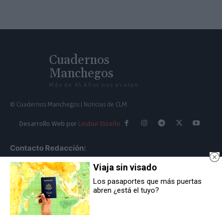
Cuadernos
Manchegos
Más de 45 Años nos avalan
© Cuadernos Manchegos | Noticias de CLM
Desarrollo Web por
Leubur Diseño
Contacto Redacción:
Viaja sin visado
redaccion@cuadernosmanchegos.com
Los pasaportes que más puertas
abren ¿está el tuyo?
Contacto Dirección: