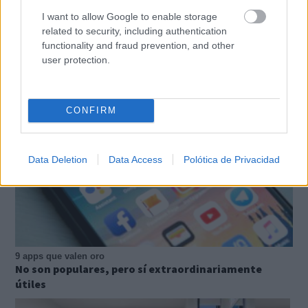
I want to allow Google to enable storage
related to security, including authentication
¿Por qué se contagia?
functionality and fraud prevention, and other
La ciencia explica por qué el bostezo es contagioso
user protection.
CONFIRM
Data Deletion
Data Access
Polótica de Privacidad
9 apps que valen oro
No son populares, pero sí extraordinariamente
útiles