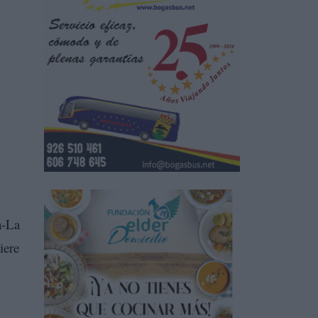
a-La
iere