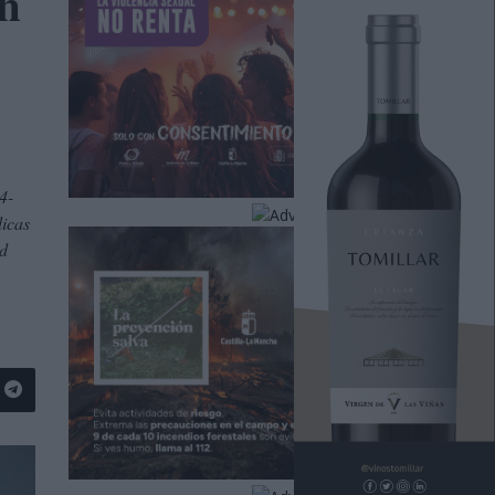
n
4-
licas
ad