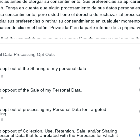
ncias antes de otorgar su consentimiento. Sus preferencias se aplicará
entornos de trabajo normalizados; la cooperación para el
web. Tenga en cuenta que algún procesamiento de sus datos personale
 su consentimiento, pero usted tiene el derecho de rechazar tal proces
ar sus preferencias o retirar su consentimiento en cualquier momento
 haciendo clic en el botón "Privacidad" en la parte inferior de la página 
 that this website/app uses one or more Google services and may gath
including but not limited to your visit or usage behaviour. You may click 
 to Google and its third-party tags to use your data for below specifi
l Data Processing Opt Outs
ogle consent section.
o opt-out of the Sharing of my personal data.
In
o opt-out of the Sale of my Personal Data.
In
to opt-out of processing my Personal Data for Targeted
ing.
In
o opt-out of Collection, Use, Retention, Sale, and/or Sharing
ersonal Data that Is Unrelated with the Purposes for which it
lected.