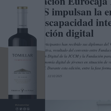
Fundación Eurocaja
CIEES impulsan la e
con discapacidad inte
formación digital
Un total de 8 participantes han recibido sus diplomas del
2025. Esta iniciativa, resultado del convenio entre Funda
y Transformación Digital de la JCCM y la Fundación para l
fomentar la autonomía digital de jóvenes en situación de v
inclusión laboral. Durante esta edición, entre la fase for
Por
C. Manchegos
13/10/2025