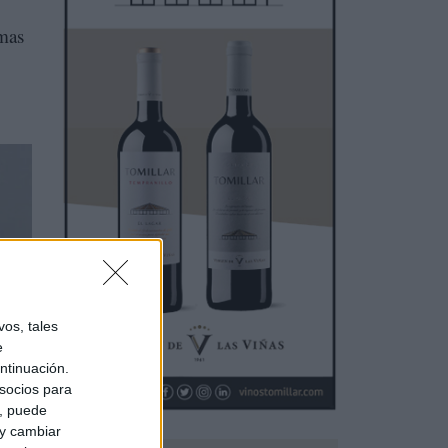
omas
os, tales
e
ntinuación.
socios para
e
a, puede
 y cambiar