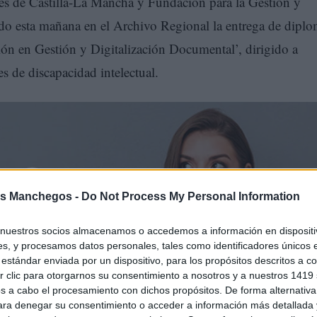
s de Castilla-La Mancha y Fundación para la Gestión y
do esta mañana en el Archivo Regional la entrega de dipl
ión en Gestión y Digitalización Documental’, dirigido a
s de discapacidad intelectual.
s Manchegos -
Do Not Process My Personal Information
nuestros socios almacenamos o accedemos a información en dispositiv
s, y procesamos datos personales, tales como identificadores únicos 
estándar enviada por un dispositivo, para los propósitos descritos a co
 clic para otorgarnos su consentimiento a nosotros y a nuestros 1419 
che final a la edición 2024-2025 después de varios meses d
s a cabo el procesamiento con dichos propósitos. De forma alternativ
 documentos, de un programa que persigue impulsar la
para denegar su consentimiento o acceder a información más detallada