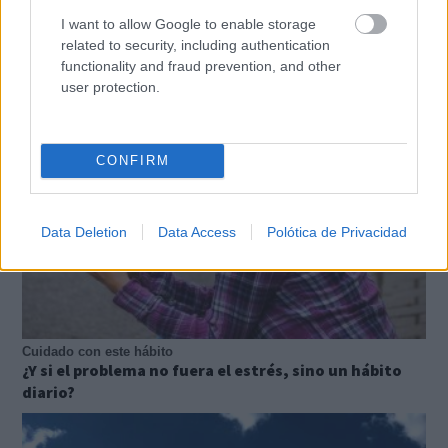
I want to allow Google to enable storage
¿De verdad hacen esto?
related to security, including authentication
Costumbres que rompen todos los esquemas
functionality and fraud prevention, and other
user protection.
CONFIRM
Data Deletion
Data Access
Polótica de Privacidad
Cuidado con este hábito
¿Y si el problema no fuera el estrés, sino un hábito
diario?