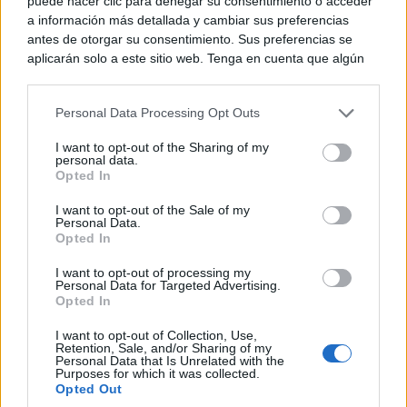
puede hacer clic para denegar su consentimiento o acceder
de antes, pero mejor!
a información más detallada y cambiar sus preferencias
antes de otorgar su consentimiento. Sus preferencias se
aplicarán solo a este sitio web. Tenga en cuenta que algún
procesamiento de sus datos personales puede no requerir
de su consentimiento, pero usted tiene el derecho de
Personal Data Processing Opt Outs
rechazar tal procesamiento. Puede cambiar sus preferencias
o retirar su consentimiento en cualquier momento volviendo
I want to opt-out of the Sharing of my
a este sitio y haciendo clic en el botón "Privacidad" en la
personal data.
parte inferior de la página web.
Opted In
Please note that this website/app uses one or more Google
I want to opt-out of the Sale of my
Personal Data.
services and may gather and store information including but
Opted In
not limited to your visit or usage behaviour. You may click to
grant or deny consent to Google and its third-party tags to
I want to opt-out of processing my
¿Por qué se contagia?
use your data for below specified purposes in below Google
Personal Data for Targeted Advertising.
La ciencia explica por qué el bostezo es contagioso
consent section.
Opted In
I want to opt-out of Collection, Use,
Retention, Sale, and/or Sharing of my
Personal Data that Is Unrelated with the
Purposes for which it was collected.
Opted Out