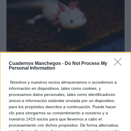
¿Sabías que existen?
Estas criaturas existen y parecen sacadas de otro
Cuadernos Manchegos -
Do Not Process My
planeta
Personal Information
Nosotros y nuestros socios almacenamos o accedemos a
información en dispositivos, tales como cookies, y
procesamos datos personales, tales como identificadores
únicos e información estándar enviada por un dispositivo,
para los propósitos descritos a continuación. Puede hacer
clic para otorgarnos su consentimiento a nosotros y a
nuestros 1419 socios para que llevemos a cabo el
procesamiento con dichos propósitos. De forma alternativa,