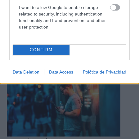
I want to allow Google to enable storage
related to security, including authentication
functionality and fraud prevention, and other
user protection.
9 apps que valen oro
No son populares, pero sí extraordinariamente
CONFIRM
útiles
Data Deletion
Data Access
Polótica de Privacidad