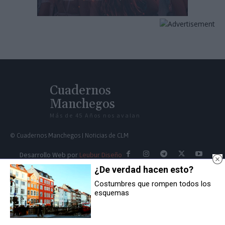
Cuadernos
Manchegos
Más de 45 Años nos avalan
© Cuadernos Manchegos | Noticias de CLM
Desarrollo Web por
Leubur Diseño
¿De verdad hacen esto?
Contacto Redacción:
Costumbres que rompen todos los
esquemas
redaccion@cuadernosmanchegos.com