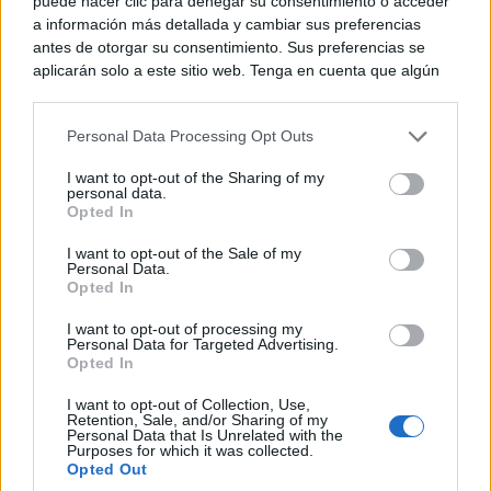
puede hacer clic para denegar su consentimiento o acceder
a información más detallada y cambiar sus preferencias
antes de otorgar su consentimiento. Sus preferencias se
¿De verdad hacen esto?
aplicarán solo a este sitio web. Tenga en cuenta que algún
Costumbres que rompen todos los esquemas
procesamiento de sus datos personales puede no requerir
de su consentimiento, pero usted tiene el derecho de
Personal Data Processing Opt Outs
rechazar tal procesamiento. Puede cambiar sus preferencias
o retirar su consentimiento en cualquier momento volviendo
I want to opt-out of the Sharing of my
a este sitio y haciendo clic en el botón "Privacidad" en la
personal data.
parte inferior de la página web.
Opted In
Please note that this website/app uses one or more Google
I want to opt-out of the Sale of my
Personal Data.
services and may gather and store information including but
Opted In
not limited to your visit or usage behaviour. You may click to
grant or deny consent to Google and its third-party tags to
I want to opt-out of processing my
use your data for below specified purposes in below Google
Personal Data for Targeted Advertising.
consent section.
Opted In
El truco contra la cal
I want to opt-out of Collection, Use,
Retention, Sale, and/or Sharing of my
Di adiós a la cal del baño con estos sencillos consejos
Personal Data that Is Unrelated with the
Purposes for which it was collected.
Opted Out