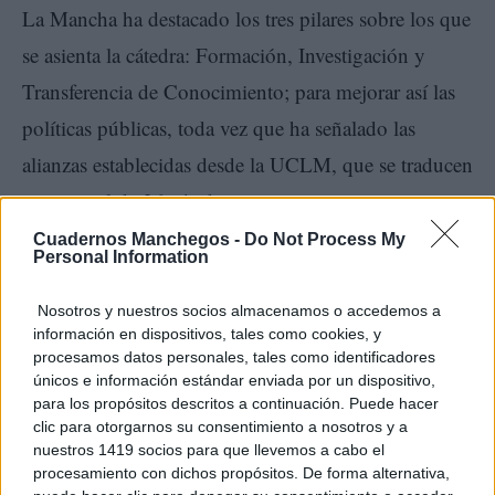
La Mancha ha destacado los tres pilares sobre los que
se asienta la cátedra: Formación, Investigación y
Transferencia de Conocimiento; para mejorar así las
políticas públicas, toda vez que ha señalado las
alianzas establecidas desde la UCLM, que se traducen
en un total de 26 cátedras.
Cuadernos Manchegos -
Do Not Process My
Personal Information
Nosotros y nuestros socios almacenamos o accedemos a
información en dispositivos, tales como cookies, y
procesamos datos personales, tales como identificadores
únicos e información estándar enviada por un dispositivo,
para los propósitos descritos a continuación. Puede hacer
clic para otorgarnos su consentimiento a nosotros y a
A la firma del convenio ha asistido también el
nuestros 1419 socios para que llevemos a cabo el
director de la oficina del Dato, Christian Cobas.
procesamiento con dichos propósitos. De forma alternativa,