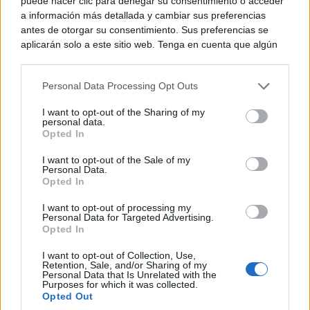
puede hacer clic para denegar su consentimiento o acceder
a información más detallada y cambiar sus preferencias
antes de otorgar su consentimiento. Sus preferencias se
aplicarán solo a este sitio web. Tenga en cuenta que algún
procesamiento de sus datos personales puede no requerir
de su consentimiento, pero usted tiene el derecho de
Personal Data Processing Opt Outs
rechazar tal procesamiento. Puede cambiar sus preferencias
o retirar su consentimiento en cualquier momento volviendo
I want to opt-out of the Sharing of my
a este sitio y haciendo clic en el botón "Privacidad" en la
personal data.
parte inferior de la página web.
Opted In
Please note that this website/app uses one or more Google
I want to opt-out of the Sale of my
Personal Data.
services and may gather and store information including but
Opted In
not limited to your visit or usage behaviour. You may click to
grant or deny consent to Google and its third-party tags to
I want to opt-out of processing my
use your data for below specified purposes in below Google
Personal Data for Targeted Advertising.
consent section.
Opted In
TE RECOMENDAMOS
I want to opt-out of Collection, Use,
Retention, Sale, and/or Sharing of my
Personal Data that Is Unrelated with the
Purposes for which it was collected.
Opted Out