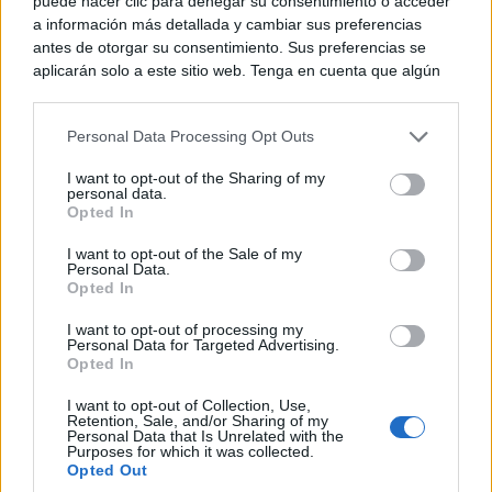
puede hacer clic para denegar su consentimiento o acceder
matrícula, en caso de cumplir sus requisitos.
a información más detallada y cambiar sus preferencias
antes de otorgar su consentimiento. Sus preferencias se
aplicarán solo a este sitio web. Tenga en cuenta que algún
Todos los estudiantes deberán, en el momento de
procesamiento de sus datos personales puede no requerir
de su consentimiento, pero usted tiene el derecho de
formalización de la matrícula, o bien acreditar la
Personal Data Processing Opt Outs
rechazar tal procesamiento. Puede cambiar sus preferencias
solicitud de dicha beca o bien presentar declaración
o retirar su consentimiento en cualquier momento volviendo
I want to opt-out of the Sharing of my
a este sitio y haciendo clic en el botón "Privacidad" en la
personal data.
responsable de no haberla solicitado por no cumplir
parte inferior de la página web.
Opted In
los requisitos económicos para su obtención.
Please note that this website/app uses one or more Google
I want to opt-out of the Sale of my
Personal Data.
services and may gather and store information including but
Opted In
not limited to your visit or usage behaviour. You may click to
grant or deny consent to Google and its third-party tags to
I want to opt-out of processing my
use your data for below specified purposes in below Google
Personal Data for Targeted Advertising.
consent section.
Opted In
I want to opt-out of Collection, Use,
Retention, Sale, and/or Sharing of my
Personal Data that Is Unrelated with the
Purposes for which it was collected.
Por último, para aquellos casos no contemplados en
Opted Out