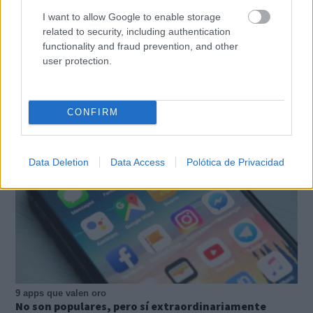
I want to allow Google to enable storage
related to security, including authentication
functionality and fraud prevention, and other
Corepunk MMORPG
user protection.
Un verdadero MMORPG de la vieja escuela ¡Cómo los
de antes, pero mejor!
CONFIRM
Data Deletion
Data Access
Polótica de Privacidad
9 apps que valen oro
No son populares, pero sí extraordinariamente