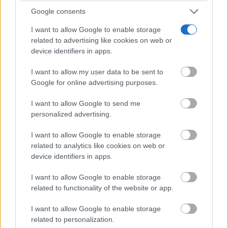
las vías de acceso anteriormente mencionadas, la
Google consents
Junta de Comunidades de Castilla-La Mancha creará
I want to allow Google to enable storage
un Comisión de Valoración mixta con la UCLM, de
related to advertising like cookies on web or
device identifiers in apps.
carácter colegiado, que determinará si el alumno
podrá entrar o no en la ayuda.
I want to allow my user data to be sent to
Google for online advertising purposes.
I want to allow Google to send me
TE RECOMENDAMOS
personalized advertising.
I want to allow Google to enable storage
related to analytics like cookies on web or
device identifiers in apps.
I want to allow Google to enable storage
related to functionality of the website or app.
I want to allow Google to enable storage
related to personalization.