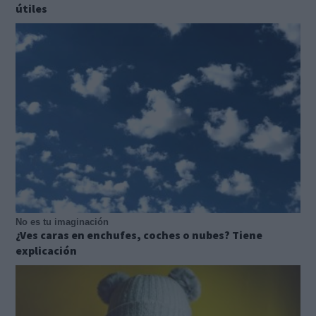
útiles
No es tu imaginación
¿Ves caras en enchufes, coches o nubes? Tiene
explicación