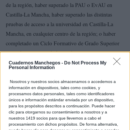
de la región, haber superado la PAU o EvAU en
Castilla-La Mancha, haber superado las distintas
pruebas de acceso a la universidad en Castilla-La
Mancha, en cualquier centro de la región; o haber
completado un Ciclo Formativo de Grado Superior
en cualquier centro de la región.
Cuadernos Manchegos -
Do Not Process My
Personal Information
Nosotros y nuestros socios almacenamos o accedemos a
En lo que respecta a la beca del Ministerio, la
información en dispositivos, tales como cookies, y
procesamos datos personales, tales como identificadores
bonificación, al igual que en el supuesto anterior, se
únicos e información estándar enviada por un dispositivo,
para los propósitos descritos a continuación. Puede hacer
aplicará también al importe de la matrícula del curso
clic para otorgarnos su consentimiento a nosotros y a
2025/2026 no cubierta por la dicha beca, por lo que
nuestros 1419 socios para que llevemos a cabo el
procesamiento con dichos propósitos. De forma alternativa,
es requisito imprescindible haber solicitado la beca de