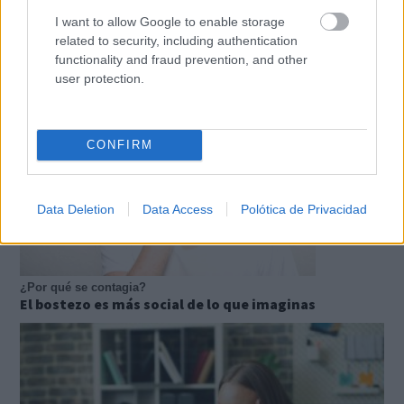
I want to allow Google to enable storage
Esto explica el frío
¿Te pasa que por la noche sientes más frío sin
related to security, including authentication
motivo?
functionality and fraud prevention, and other
user protection.
CONFIRM
Data Deletion
Data Access
Polótica de Privacidad
¿Por qué se contagia?
El bostezo es más social de lo que imaginas