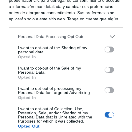
puede hacer clic para denegar su consentimiento o acceder
a información más detallada y cambiar sus preferencias
antes de otorgar su consentimiento. Sus preferencias se
aplicarán solo a este sitio web. Tenga en cuenta que algún
procesamiento de sus datos personales puede no requerir
de su consentimiento, pero usted tiene el derecho de
Personal Data Processing Opt Outs
rechazar tal procesamiento. Puede cambiar sus preferencias
o retirar su consentimiento en cualquier momento volviendo
I want to opt-out of the Sharing of my
a este sitio y haciendo clic en el botón "Privacidad" en la
personal data.
parte inferior de la página web.
Opted In
Please note that this website/app uses one or more Google
I want to opt-out of the Sale of my
No es tu imaginación
Personal Data.
services and may gather and store information including but
¿Ves caras en enchufes, coches o nubes? Tiene
Opted In
not limited to your visit or usage behaviour. You may click to
explicación
grant or deny consent to Google and its third-party tags to
I want to opt-out of processing my
use your data for below specified purposes in below Google
Personal Data for Targeted Advertising.
consent section.
Opted In
I want to opt-out of Collection, Use,
Retention, Sale, and/or Sharing of my
Personal Data that Is Unrelated with the
Purposes for which it was collected.
Opted Out