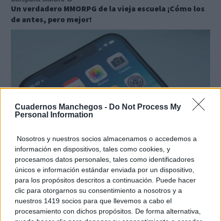
Un verdadero MMORPG de la vieja escuela ¡Cómo los
de antes, pero mejor!
Cuadernos Manchegos -
Do Not Process My
Personal Information
Nosotros y nuestros socios almacenamos o accedemos a
información en dispositivos, tales como cookies, y
procesamos datos personales, tales como identificadores
9 apps que valen oro
únicos e información estándar enviada por un dispositivo,
No son populares, pero sí extraordinariamente
para los propósitos descritos a continuación. Puede hacer
útiles
clic para otorgarnos su consentimiento a nosotros y a
nuestros 1419 socios para que llevemos a cabo el
procesamiento con dichos propósitos. De forma alternativa,