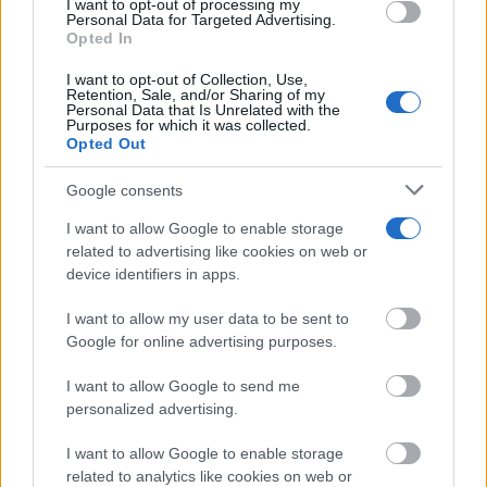
I want to opt-out of processing my
use your data for below specified purposes in below Google
Personal Data for Targeted Advertising.
consent section.
Opted In
I want to opt-out of Collection, Use,
Retention, Sale, and/or Sharing of my
iPhone que combina contigo
Personal Data that Is Unrelated with the
El accesorio inesperado que transforma tu outfit
Purposes for which it was collected.
Opted Out
DISCOVER WITH
Últimas noticias
Google consents
I want to allow Google to enable storage
España afronta un sábado de calor intenso y
related to advertising like cookies on web or
tormentas fuertes: AEMET...
device identifiers in apps.
08/08/2026
I want to allow my user data to be sent to
Tomelloso roza los 40 grados este sábado
Google for online advertising purposes.
con aviso amarillo por...
08/08/2026
I want to allow Google to send me
personalized advertising.
Calor, calima y tormentas dispersas: así
I want to allow Google to enable storage
será el tiempo este sábado...
related to analytics like cookies on web or
08/08/2026