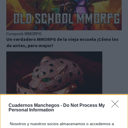
Corepunk MMORPG
Un verdadero MMORPG de la vieja escuela ¡Cómo los
de antes, pero mejor!
Cuadernos Manchegos -
Do Not Process My
Personal Information
Lujo con carácter
Una joya para mujeres que no piden permiso
Nosotros y nuestros socios almacenamos o accedemos a