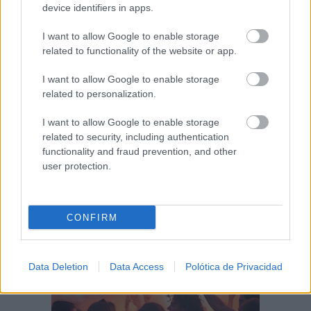
device identifiers in apps.
I want to allow Google to enable storage
Tomelloso desafía al calor y llena de
related to functionality of the website or app.
ambiente la primera noche...
07/08/2026
I want to allow Google to enable storage
related to personalization.
‘Chiqui-Clan’ llega a El Provencio con los
personajes infantiles más populares...
I want to allow Google to enable storage
07/08/2026
related to security, including authentication
functionality and fraud prevention, and other
user protection.
CONFIRM
Data Deletion
Data Access
Polótica de Privacidad