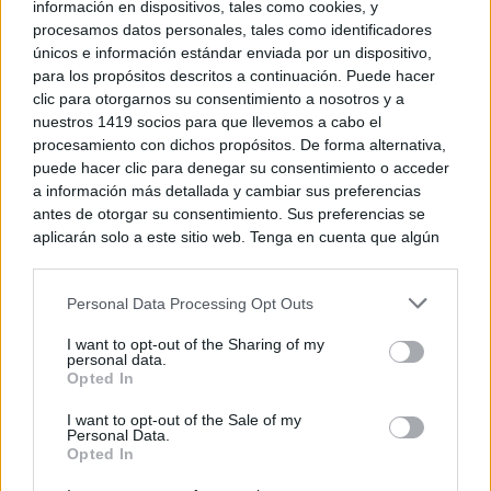
información en dispositivos, tales como cookies, y
procesamos datos personales, tales como identificadores
únicos e información estándar enviada por un dispositivo,
para los propósitos descritos a continuación. Puede hacer
clic para otorgarnos su consentimiento a nosotros y a
nuestros 1419 socios para que llevemos a cabo el
procesamiento con dichos propósitos. De forma alternativa,
puede hacer clic para denegar su consentimiento o acceder
a información más detallada y cambiar sus preferencias
antes de otorgar su consentimiento. Sus preferencias se
aplicarán solo a este sitio web. Tenga en cuenta que algún
Todos lo haremos en 2026
procesamiento de sus datos personales puede no requerir
Así será tu día a día en 2026
de su consentimiento, pero usted tiene el derecho de
Personal Data Processing Opt Outs
rechazar tal procesamiento. Puede cambiar sus preferencias
o retirar su consentimiento en cualquier momento volviendo
I want to opt-out of the Sharing of my
a este sitio y haciendo clic en el botón "Privacidad" en la
personal data.
parte inferior de la página web.
Opted In
Please note that this website/app uses one or more Google
I want to opt-out of the Sale of my
Personal Data.
services and may gather and store information including but
Opted In
not limited to your visit or usage behaviour. You may click to
grant or deny consent to Google and its third-party tags to