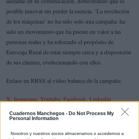
adelante en su comunicación, demostrando que es
posible innovar sin perder la esencia. ‘La revolución
de los máquinas’ no ha sido solo una campaña: ha
sido un movimiento que ha puesto en valor a las
personas reales y ha reforzado el propósito de
Eurocaja Rural de estar siempre cerca y a disposición
de sus clientes, evolucionando con ellos.
Enlace en RRSS al vídeo balance de la campaña:
X
,
Instagram
,
Youtube
,
Facebook
,
Linkedin
Cuadernos Manchegos -
Do Not Process My
Personal Information
Nosotros y nuestros socios almacenamos o accedemos a