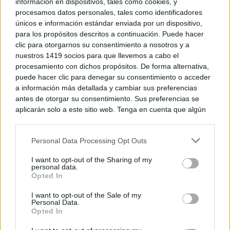
información en dispositivos, tales como cookies, y
procesamos datos personales, tales como identificadores
TE RECOMENDAMOS
únicos e información estándar enviada por un dispositivo,
para los propósitos descritos a continuación. Puede hacer
clic para otorgarnos su consentimiento a nosotros y a
nuestros 1419 socios para que llevemos a cabo el
procesamiento con dichos propósitos. De forma alternativa,
puede hacer clic para denegar su consentimiento o acceder
a información más detallada y cambiar sus preferencias
antes de otorgar su consentimiento. Sus preferencias se
aplicarán solo a este sitio web. Tenga en cuenta que algún
procesamiento de sus datos personales puede no requerir
de su consentimiento, pero usted tiene el derecho de
Personal Data Processing Opt Outs
rechazar tal procesamiento. Puede cambiar sus preferencias
o retirar su consentimiento en cualquier momento volviendo
I want to opt-out of the Sharing of my
a este sitio y haciendo clic en el botón "Privacidad" en la
personal data.
Corepunk MMORPG
parte inferior de la página web.
Opted In
Un verdadero MMORPG de la vieja escuela ¡Cómo los
Please note that this website/app uses one or more Google
de antes, pero mejor!
I want to opt-out of the Sale of my
Personal Data.
services and may gather and store information including but
DISCOVER WITH
Opted In
not limited to your visit or usage behaviour. You may click to
grant or deny consent to Google and its third-party tags to
Últimas noticias