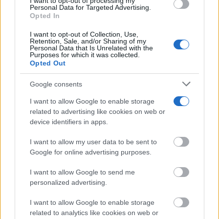
I want to opt-out of processing my
use your data for below specified purposes in below Google
Personal Data for Targeted Advertising.
consent section.
Opted In
ITECAM busca nuevos profesionales en
Tomelloso y abre vacantes en Machine...
I want to opt-out of Collection, Use,
08/08/2026
Retention, Sale, and/or Sharing of my
Personal Data that Is Unrelated with the
Purposes for which it was collected.
Opted Out
Una empresa de Tomelloso amplía plantilla
y busca ingenieros para sus...
Google consents
08/08/2026
I want to allow Google to enable storage
related to advertising like cookies on web or
No necesitamos una unión así
device identifiers in apps.
08/08/2026
I want to allow my user data to be sent to
Google for online advertising purposes.
La DGT cambia los adelantamientos desde
el 1 de octubre: así...
I want to allow Google to send me
08/08/2026
personalized advertising.
I want to allow Google to enable storage
Un entretenido podcast recoge las vivencias
related to analytics like cookies on web or
de la última edición de...