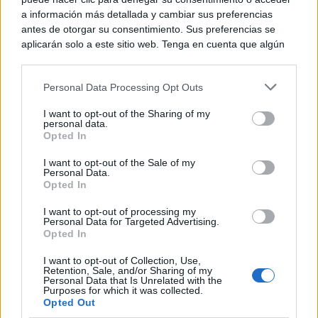
¿Ves caras en enchufes, coches o nubes? Tiene
a información más detallada y cambiar sus preferencias
explicación
antes de otorgar su consentimiento. Sus preferencias se
aplicarán solo a este sitio web. Tenga en cuenta que algún
procesamiento de sus datos personales puede no requerir
de su consentimiento, pero usted tiene el derecho de
Personal Data Processing Opt Outs
rechazar tal procesamiento. Puede cambiar sus preferencias
o retirar su consentimiento en cualquier momento volviendo
I want to opt-out of the Sharing of my
a este sitio y haciendo clic en el botón "Privacidad" en la
personal data.
parte inferior de la página web.
Opted In
Please note that this website/app uses one or more Google
I want to opt-out of the Sale of my
Personal Data.
services and may gather and store information including but
Opted In
not limited to your visit or usage behaviour. You may click to
grant or deny consent to Google and its third-party tags to
I want to opt-out of processing my
use your data for below specified purposes in below Google
Personal Data for Targeted Advertising.
consent section.
Opted In
9 apps que valen oro
No son populares, pero sí extraordinariamente
I want to opt-out of Collection, Use,
útiles
Retention, Sale, and/or Sharing of my
Personal Data that Is Unrelated with the
Purposes for which it was collected.
Opted Out