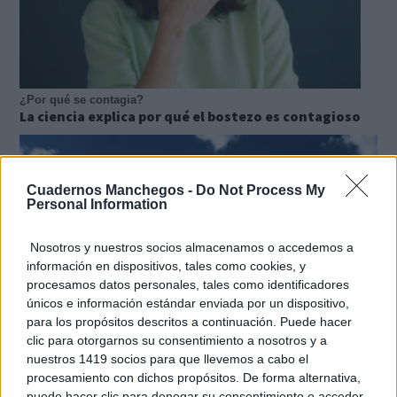
¿Por qué se contagia?
La ciencia explica por qué el bostezo es contagioso
Cuadernos Manchegos -
Do Not Process My
Personal Information
Nosotros y nuestros socios almacenamos o accedemos a
información en dispositivos, tales como cookies, y
procesamos datos personales, tales como identificadores
únicos e información estándar enviada por un dispositivo,
para los propósitos descritos a continuación. Puede hacer
clic para otorgarnos su consentimiento a nosotros y a
nuestros 1419 socios para que llevemos a cabo el
procesamiento con dichos propósitos. De forma alternativa,
No es tu imaginación
puede hacer clic para denegar su consentimiento o acceder