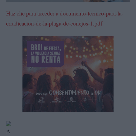
Haz clic para acceder a documento-tecnico-para-la-
erradicacion-de-la-plaga-de-conejos-1.pdf