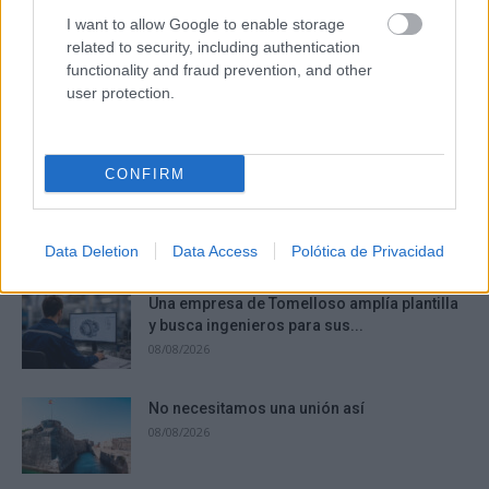
I want to allow Google to enable storage
related to security, including authentication
¿Sabes qué baja tu ánimo?
functionality and fraud prevention, and other
Lo haces todos los días y afecta cómo te sientes
user protection.
DISCOVER WITH
Últimas noticias
CONFIRM
ITECAM busca nuevos profesionales en
Tomelloso y abre vacantes en Machine...
08/08/2026
Data Deletion
Data Access
Polótica de Privacidad
Una empresa de Tomelloso amplía plantilla
y busca ingenieros para sus...
08/08/2026
No necesitamos una unión así
08/08/2026