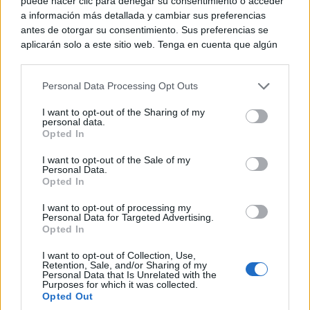
puede hacer clic para denegar su consentimiento o acceder
a información más detallada y cambiar sus preferencias
antes de otorgar su consentimiento. Sus preferencias se
aplicarán solo a este sitio web. Tenga en cuenta que algún
procesamiento de sus datos personales puede no requerir
de su consentimiento, pero usted tiene el derecho de
Personal Data Processing Opt Outs
rechazar tal procesamiento. Puede cambiar sus preferencias
o retirar su consentimiento en cualquier momento volviendo
I want to opt-out of the Sharing of my
a este sitio y haciendo clic en el botón "Privacidad" en la
personal data.
Dónde viajar en 2026
parte inferior de la página web.
Opted In
Los destinos que todos van a querer visitar el
Please note that this website/app uses one or more Google
próximo año
I want to opt-out of the Sale of my
Personal Data.
services and may gather and store information including but
Opted In
not limited to your visit or usage behaviour. You may click to
grant or deny consent to Google and its third-party tags to
I want to opt-out of processing my
use your data for below specified purposes in below Google
Personal Data for Targeted Advertising.
consent section.
Opted In
I want to opt-out of Collection, Use,
Retention, Sale, and/or Sharing of my
Personal Data that Is Unrelated with the
Purposes for which it was collected.
Opted Out