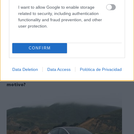
I want to allow Google to enable storage
related to security, including authentication
functionality and fraud prevention, and other
user protection.
CONFIRM
Data Deletion
Data Access
Polótica de Privacidad
Esto explica el frío
¿Te pasa que por la noche sientes más frío sin
motivo?