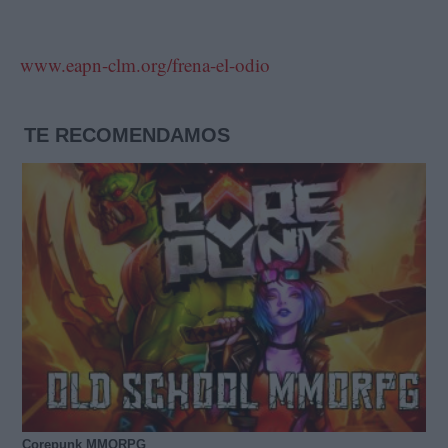
www.eapn-clm.org/frena-el-odio
TE RECOMENDAMOS
Corepunk MMORPG