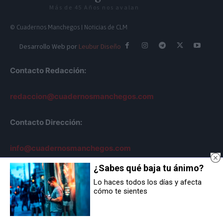
Más de 45 Años nos avalan
© Cuadernos Manchegos | Noticias de CLM
Desarrollo Web por
Leubur Diseño
Contacto Redacción:
redaccion@cuadernosmanchegos.com
Contacto Dirección:
info@cuadernosmanchegos.com
¿Sabes qué baja tu ánimo?
Lo haces todos los días y afecta
cómo te sientes
Sobre Nosotros