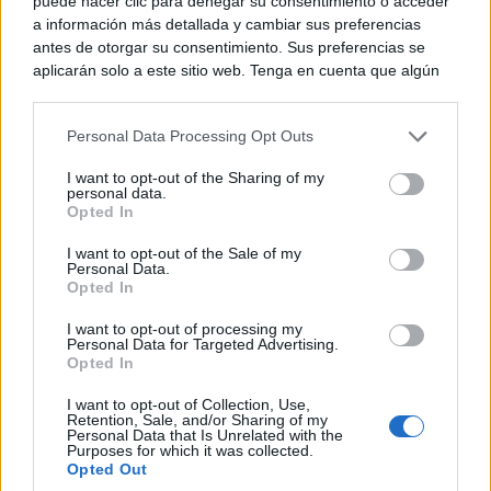
puede hacer clic para denegar su consentimiento o acceder
a información más detallada y cambiar sus preferencias
antes de otorgar su consentimiento. Sus preferencias se
aplicarán solo a este sitio web. Tenga en cuenta que algún
procesamiento de sus datos personales puede no requerir
de su consentimiento, pero usted tiene el derecho de
Personal Data Processing Opt Outs
rechazar tal procesamiento. Puede cambiar sus preferencias
o retirar su consentimiento en cualquier momento volviendo
I want to opt-out of the Sharing of my
a este sitio y haciendo clic en el botón "Privacidad" en la
personal data.
parte inferior de la página web.
Opted In
Please note that this website/app uses one or more Google
I want to opt-out of the Sale of my
Personal Data.
services and may gather and store information including but
Opted In
not limited to your visit or usage behaviour. You may click to
Costumbres que no creerás
¿Qué pensarías si esto fuera normal en tu país?
grant or deny consent to Google and its third-party tags to
I want to opt-out of processing my
use your data for below specified purposes in below Google
Personal Data for Targeted Advertising.
consent section.
Opted In
I want to opt-out of Collection, Use,
Retention, Sale, and/or Sharing of my
Personal Data that Is Unrelated with the
Purposes for which it was collected.
Opted Out