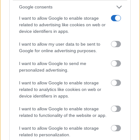
Google consents
I want to allow Google to enable storage
related to advertising like cookies on web or
Lujo con carácter
device identifiers in apps.
Una joya para mujeres que no piden permiso
I want to allow my user data to be sent to
Google for online advertising purposes.
I want to allow Google to send me
personalized advertising.
I want to allow Google to enable storage
related to analytics like cookies on web or
device identifiers in apps.
I want to allow Google to enable storage
related to functionality of the website or app.
I want to allow Google to enable storage
Señales de agotamiento
related to personalization.
¿Te sientes cansado sin razón? Estas señales lo