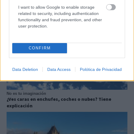
explican
I want to allow Google to enable storage
related to security, including authentication
functionality and fraud prevention, and other
user protection.
CONFIRM
Data Deletion
Data Access
Polótica de Privacidad
No es tu imaginación
¿Ves caras en enchufes, coches o nubes? Tiene
explicación