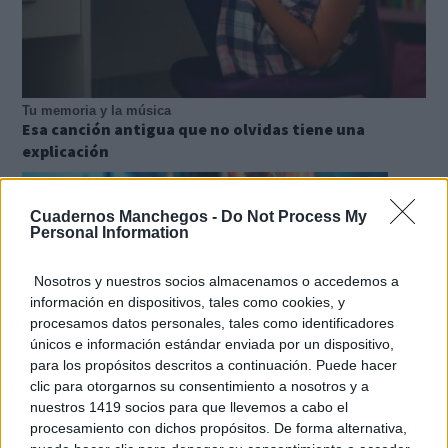
Tu memoria y la música
Esa canción antigua que no olvidas tiene una
explicación
Cuadernos Manchegos -
Do Not Process My
Personal Information
Nosotros y nuestros socios almacenamos o accedemos a
información en dispositivos, tales como cookies, y
procesamos datos personales, tales como identificadores
únicos e información estándar enviada por un dispositivo,
para los propósitos descritos a continuación. Puede hacer
clic para otorgarnos su consentimiento a nosotros y a
nuestros 1419 socios para que llevemos a cabo el
procesamiento con dichos propósitos. De forma alternativa,
¿Sabes qué baja tu ánimo?
Lo haces todos los días y afecta cómo te sientes