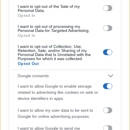
Los pasaportes que más puertas abren ¿está el tuyo?
Please note that this website/app uses one or more Google
I want to opt-out of the Sale of my
Personal Data.
services and may gather and store information including but
Opted In
not limited to your visit or usage behaviour. You may click to
grant or deny consent to Google and its third-party tags to
I want to opt-out of processing my
use your data for below specified purposes in below Google
Personal Data for Targeted Advertising.
consent section.
Opted In
I want to opt-out of Collection, Use,
Retention, Sale, and/or Sharing of my
Personal Data that Is Unrelated with the
Purposes for which it was collected.
Opted Out
Google consents
I want to allow Google to enable storage
related to advertising like cookies on web or
¿Sabías que existen?
Estas criaturas existen y parecen sacadas de otro
device identifiers in apps.
planeta
I want to allow my user data to be sent to
Google for online advertising purposes.
I want to allow Google to send me