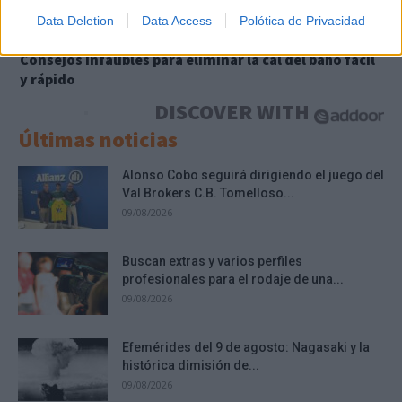
Data Deletion
Data Access
Polótica de Privacidad
¿Conocías estos 5 consejos?
Consejos infalibles para eliminar la cal del baño fácil
y rápido
DISCOVER WITH
Últimas noticias
Alonso Cobo seguirá dirigiendo el juego del
Val Brokers C.B. Tomelloso...
09/08/2026
Buscan extras y varios perfiles
profesionales para el rodaje de una...
09/08/2026
Efemérides del 9 de agosto: Nagasaki y la
histórica dimisión de...
09/08/2026