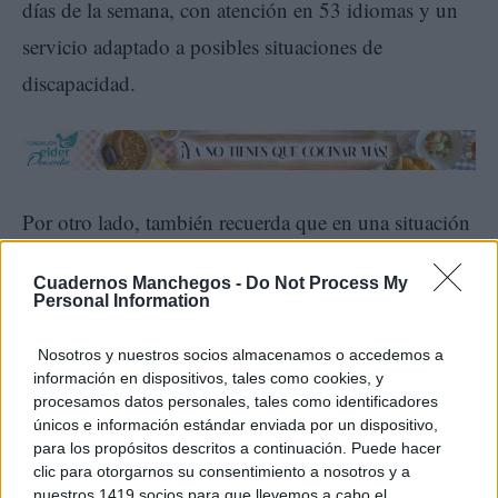
días de la semana, con atención en 53 idiomas y un
servicio adaptado a posibles situaciones de
discapacidad.
Por otro lado, también recuerda que en una situación
de emergencia se puede llamar al 112 o a los
Cuadernos Manchegos -
Do Not Process My
teléfonos de emergencias de la Policía Nacional (091)
Personal Information
y de la Guardia Civil (062). En caso de que no sea
Nosotros y nuestros socios almacenamos o accedemos a
posible realizar una llamada y ante una situación de
información en dispositivos, tales como cookies, y
peligro, se puede utilizar la aplicación ALERTCOPS,
procesamos datos personales, tales como identificadores
únicos e información estándar enviada por un dispositivo,
desde la que se enviará una señal de alerta a la policía
para los propósitos descritos a continuación. Puede hacer
clic para otorgarnos su consentimiento a nosotros y a
con geolocalización.
nuestros 1419 socios para que llevemos a cabo el