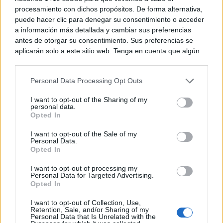
procesamiento con dichos propósitos. De forma alternativa,
Estos medios de asistencia pueden ser activados por
puede hacer clic para denegar su consentimiento o acceder
a información más detallada y cambiar sus preferencias
la víctima y también por cualquier persona que
antes de otorgar su consentimiento. Sus preferencias se
aplicarán solo a este sitio web. Tenga en cuenta que algún
conozca o sospeche de un caso de violencia de
procesamiento de sus datos personales puede no requerir
género.
de su consentimiento, pero usted tiene el derecho de
Personal Data Processing Opt Outs
rechazar tal procesamiento. Puede cambiar sus preferencias
o retirar su consentimiento en cualquier momento volviendo
I want to opt-out of the Sharing of my
a este sitio y haciendo clic en el botón "Privacidad" en la
personal data.
parte inferior de la página web.
Opted In
Please note that this website/app uses one or more Google
I want to opt-out of the Sale of my
Personal Data.
services and may gather and store information including but
Opted In
not limited to your visit or usage behaviour. You may click to
grant or deny consent to Google and its third-party tags to
I want to opt-out of processing my
use your data for below specified purposes in below Google
—
Personal Data for Targeted Advertising.
consent section.
Opted In
I want to opt-out of Collection, Use,
Retention, Sale, and/or Sharing of my
TE RECOMENDAMOS
Personal Data that Is Unrelated with the