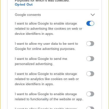
Purposes for which it was collected.
Opted Out
Google consents
I want to allow Google to enable storage
related to advertising like cookies on web or
device identifiers in apps.
I want to allow my user data to be sent to
Google for online advertising purposes.
I want to allow Google to send me
personalized advertising.
Corepunk MMORPG
Un verdadero MMORPG de la vieja escuela ¡Cómo los
I want to allow Google to enable storage
related to analytics like cookies on web or
de antes, pero mejor!
device identifiers in apps.
DISCOVER WITH
I want to allow Google to enable storage
Últimas noticias
related to functionality of the website or app.
La Terraza Ayer y Hoy sortea diez entradas
I want to allow Google to enable storage