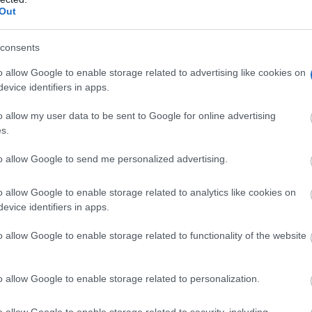
Out
consents
o allow Google to enable storage related to advertising like cookies on
evice identifiers in apps.
o allow my user data to be sent to Google for online advertising
s.
to allow Google to send me personalized advertising.
o allow Google to enable storage related to analytics like cookies on
evice identifiers in apps.
o allow Google to enable storage related to functionality of the website
o allow Google to enable storage related to personalization.
nidades autónomas gobernadas por el Partido Popular, Mi
e Murcia), Elena Manzano (Extremadura), Rocío Albert
o allow Google to enable storage related to security, including