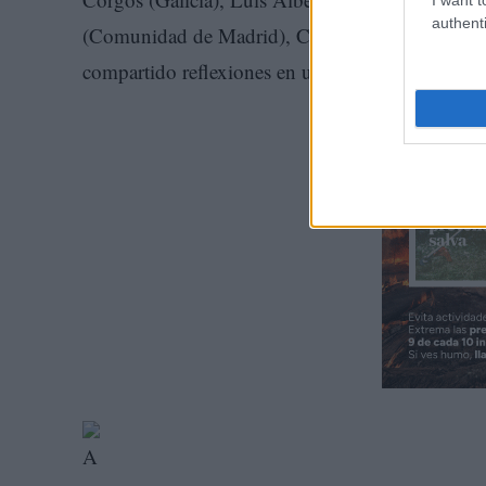
authenti
(Comunidad de Madrid), Carlos Javier Fernández
compartido reflexiones en una mesa redonda mod