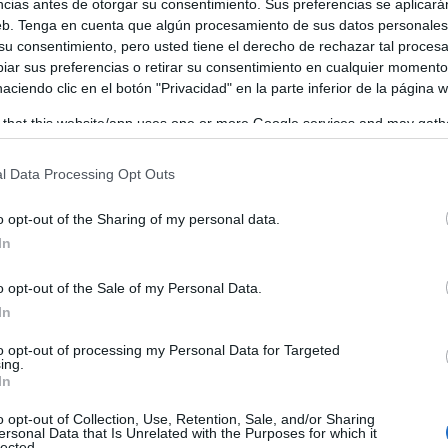
ncias antes de otorgar su consentimiento. Sus preferencias se aplicará
rrete, y el alcalde de Toledo y presidente provincial del 
web. Tenga en cuenta que algún procesamiento de sus datos personale
 su consentimiento, pero usted tiene el derecho de rechazar tal proces
ar sus preferencias o retirar su consentimiento en cualquier momento
 haciendo clic en el botón "Privacidad" en la parte inferior de la página 
 that this website/app uses one or more Google services and may gath
including but not limited to your visit or usage behaviour. You may click 
 to Google and its third-party tags to use your data for below specifi
l Data Processing Opt Outs
ogle consent section.
o opt-out of the Sharing of my personal data.
In
o opt-out of the Sale of my Personal Data.
In
to opt-out of processing my Personal Data for Targeted
ing.
In
o opt-out of Collection, Use, Retention, Sale, and/or Sharing
ersonal Data that Is Unrelated with the Purposes for which it
lected.