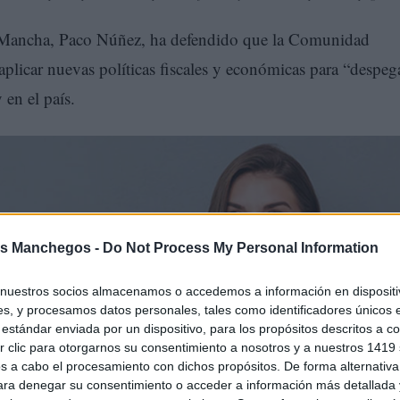
La Mancha, Paco Núñez, ha defendido que la Comunidad
licar nuevas políticas fiscales y económicas para “despeg
en el país.
s Manchegos -
Do Not Process My Personal Information
nuestros socios almacenamos o accedemos a información en dispositiv
s, y procesamos datos personales, tales como identificadores únicos 
estándar enviada por un dispositivo, para los propósitos descritos a co
 clic para otorgarnos su consentimiento a nosotros y a nuestros 1419 
acto ‘Más España, más Europa: Política fiscal’, celebrado e
s a cabo el procesamiento con dichos propósitos. De forma alternativ
para denegar su consentimiento o acceder a información más detallada
secretario de Coordinación Autonómica y Local del PP, Elí