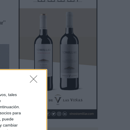
ar”
os, tales
e
ntinuación.
socios para
n
a, puede
 y cambiar
as