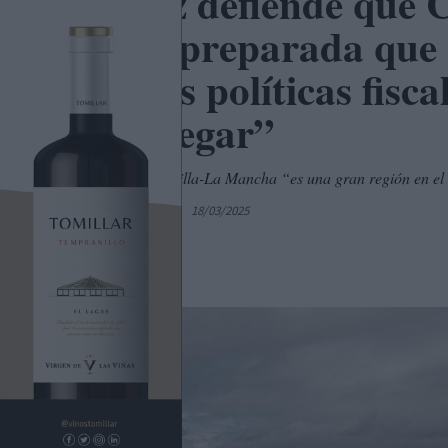
Núñez defiende que C
“más preparada que 
nuevas políticas fisc
“despegar”
Señala que Castilla-La Mancha “es una gran región en el 
Por
C. Manchegos
18/03/2025