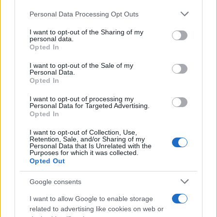
potencial, pero necesita una gestión capaz de
de su consentimiento, pero usted tiene el derecho de
Personal Data Processing Opt Outs
rechazar tal procesamiento. Puede cambiar sus preferencias
convertir ese potencial en prosperidad, bienestar y
o retirar su consentimiento en cualquier momento volviendo
I want to opt-out of the Sharing of my
futuro”, ha concluido el presidente del PP de
a este sitio y haciendo clic en el botón "Privacidad" en la
personal data.
parte inferior de la página web.
Opted In
Castilla-La Mancha.
Please note that this website/app uses one or more Google
I want to opt-out of the Sale of my
Personal Data.
services and may gather and store information including but
Opted In
not limited to your visit or usage behaviour. You may click to
TE RECOMENDAMOS
grant or deny consent to Google and its third-party tags to
I want to opt-out of processing my
use your data for below specified purposes in below Google
Personal Data for Targeted Advertising.
consent section.
Opted In
I want to opt-out of Collection, Use,
Retention, Sale, and/or Sharing of my
Personal Data that Is Unrelated with the
Purposes for which it was collected.
Opted Out
Google consents
I want to allow Google to enable storage
related to advertising like cookies on web or