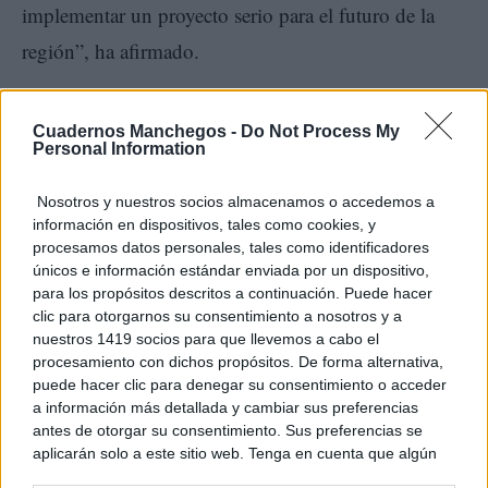
implementar un proyecto serio para el futuro de la
región”, ha afirmado.
MÁS DE UNA DÉCADA DE
Cuadernos Manchegos -
Do Not Process My
OPORTUNIDADES PERDIDAS PARA CLM
Personal Information
Nosotros y nuestros socios almacenamos o accedemos a
Por último, Núñez ha defendido una forma de
información en dispositivos, tales como cookies, y
gobernar basada en la eficacia, la planificación y el
procesamos datos personales, tales como identificadores
únicos e información estándar enviada por un dispositivo,
interés general, frente a lo que considera una década
para los propósitos descritos a continuación. Puede hacer
clic para otorgarnos su consentimiento a nosotros y a
de oportunidades perdidas para Castilla-La Mancha.
nuestros 1419 socios para que llevemos a cabo el
procesamiento con dichos propósitos. De forma alternativa,
“Once años después, el balance es claro, demasiadas
puede hacer clic para denegar su consentimiento o acceder
a información más detallada y cambiar sus preferencias
promesas, demasiados anuncios y demasiadas
antes de otorgar su consentimiento. Sus preferencias se
aplicarán solo a este sitio web. Tenga en cuenta que algún
oportunidades perdidas. Castilla-La Mancha tiene
procesamiento de sus datos personales puede no requerir