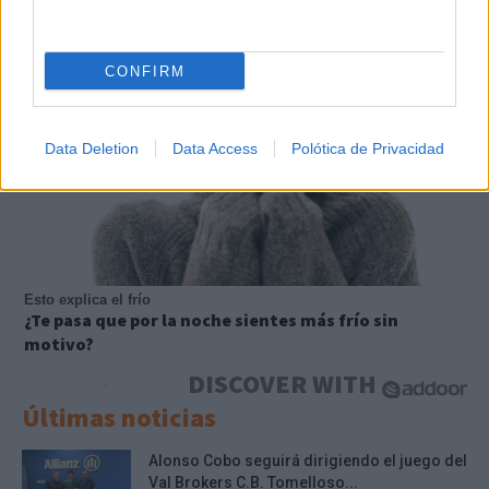
CONFIRM
Data Deletion
Data Access
Polótica de Privacidad
Esto explica el frío
¿Te pasa que por la noche sientes más frío sin
motivo?
DISCOVER WITH
Últimas noticias
Alonso Cobo seguirá dirigiendo el juego del
Val Brokers C.B. Tomelloso...