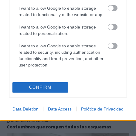
I want to allow Google to enable storage
related to functionality of the website or app.
I want to allow Google to enable storage
¿Sabías que existen?
related to personalization.
Estas criaturas existen y parecen sacadas de otro
planeta
I want to allow Google to enable storage
related to security, including authentication
functionality and fraud prevention, and other
user protection.
CONFIRM
Data Deletion
Data Access
Polótica de Privacidad
¿De verdad hacen esto?
Costumbres que rompen todos los esquemas