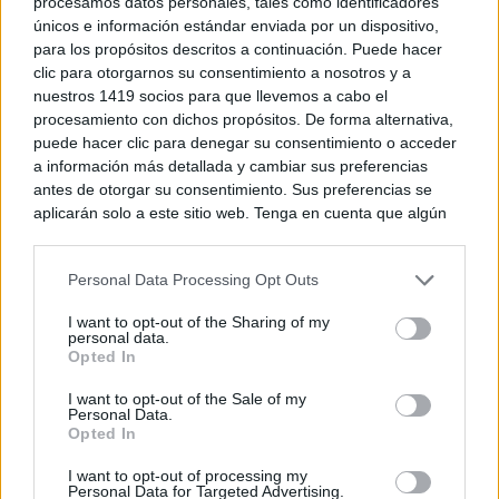
procesamos datos personales, tales como identificadores
¿Sabes qué baja tu ánimo?
únicos e información estándar enviada por un dispositivo,
Lo haces todos los días y afecta cómo te sientes
para los propósitos descritos a continuación. Puede hacer
clic para otorgarnos su consentimiento a nosotros y a
nuestros 1419 socios para que llevemos a cabo el
procesamiento con dichos propósitos. De forma alternativa,
puede hacer clic para denegar su consentimiento o acceder
a información más detallada y cambiar sus preferencias
antes de otorgar su consentimiento. Sus preferencias se
aplicarán solo a este sitio web. Tenga en cuenta que algún
procesamiento de sus datos personales puede no requerir
de su consentimiento, pero usted tiene el derecho de
Personal Data Processing Opt Outs
rechazar tal procesamiento. Puede cambiar sus preferencias
o retirar su consentimiento en cualquier momento volviendo
I want to opt-out of the Sharing of my
a este sitio y haciendo clic en el botón "Privacidad" en la
personal data.
parte inferior de la página web.
Opted In
¿Por qué se contagia?
La ciencia explica por qué el bostezo es contagioso
Please note that this website/app uses one or more Google
I want to opt-out of the Sale of my
Personal Data.
services and may gather and store information including but
Opted In
not limited to your visit or usage behaviour. You may click to
grant or deny consent to Google and its third-party tags to
I want to opt-out of processing my
use your data for below specified purposes in below Google
Personal Data for Targeted Advertising.