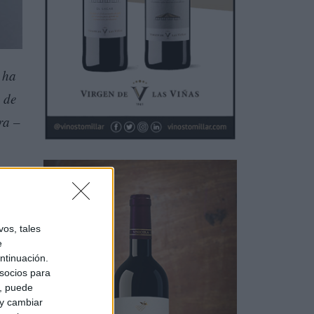
 ha
 de
ra –
os, tales
e
ntinuación.
socios para
a, puede
 y cambiar