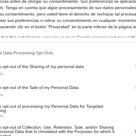
ncias antes de otorgar su consentimiento. Sus preferencias se aplicará
web. Tenga en cuenta que algún procesamiento de sus datos personale
 su consentimiento, pero usted tiene el derecho de rechazar tal proces
ar sus preferencias o retirar su consentimiento en cualquier momento
 haciendo clic en el botón "Privacidad" en la parte inferior de la página 
 that this website/app uses one or more Google services and may gath
including but not limited to your visit or usage behaviour. You may click 
 to Google and its third-party tags to use your data for below specifi
l Data Processing Opt Outs
ogle consent section.
o opt-out of the Sharing of my personal data.
In
o opt-out of the Sale of my Personal Data.
In
to opt-out of processing my Personal Data for Targeted
ing.
In
o opt-out of Collection, Use, Retention, Sale, and/or Sharing
ersonal Data that Is Unrelated with the Purposes for which it
lected.