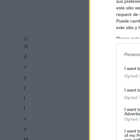
sus prefere
este sitio 
requerir de
Puede cambi
este sitio y
Please note
information 
deny consent
Persona
in below Go
I want t
Opted 
I want t
Opted 
I want 
Advertis
Opted 
I want t
of my P
was col