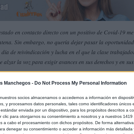
estado en contacto directo con un positivo de Covid-19 me
ena. Sin embargo, no quería dejar pasar la oportunidad
día de reivindicación y lucha en el que la clase trabajado
 alzar la voz para exigir avances en sus derechos y en sus
s Manchegos -
Do Not Process My Personal Information
nuestros socios almacenamos o accedemos a información en dispositiv
s, y procesamos datos personales, tales como identificadores únicos 
estándar enviada por un dispositivo, para los propósitos descritos a co
 clic para otorgarnos su consentimiento a nosotros y a nuestros 1419 
s a cabo el procesamiento con dichos propósitos. De forma alternativ
para denegar su consentimiento o acceder a información más detallada