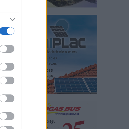
ores
las
o.
s