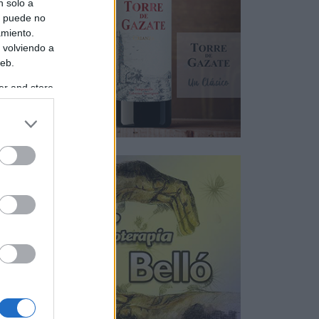
n solo a
s puede no
amiento.
 volviendo a
web.
er and store
to grant or
ed purposes