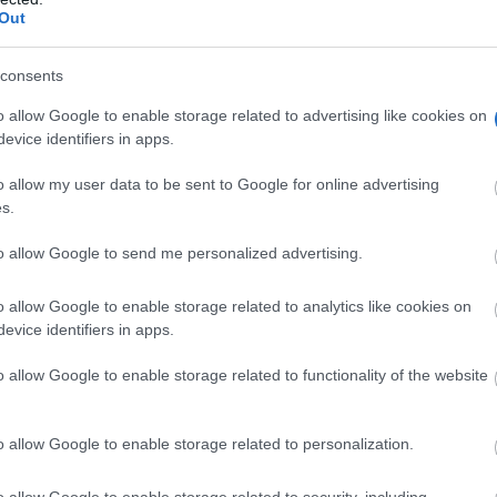
Out
consents
o allow Google to enable storage related to advertising like cookies on
evice identifiers in apps.
indicatos mayoritarios haremos un homenaje a los trabajad
o allow my user data to be sent to Google for online advertising
ros, sociosanitarios, personal del comercio, personal de la
s.
ales de servicios fundamentales como la energía, el agua o 
to allow Google to send me personalized advertising.
no, todos ellos han sido fundamentales en uno de los
o allow Google to enable storage related to analytics like cookies on
iendo que los servicios más básicos siguiesen funcionand
evice identifiers in apps.
icar la negociación con el Gobierno. La negociación ha
o allow Google to enable storage related to functionality of the website
s que nada tienen que ver con la crisis sanitaria y
o allow Google to enable storage related to personalization.
emostrado que las movilizaciones dan sus frutos. Varios
rabajo, la eliminación del despido por acumulación de baja
o allow Google to enable storage related to security, including