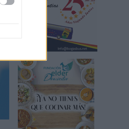
 el
ia o
ue
e