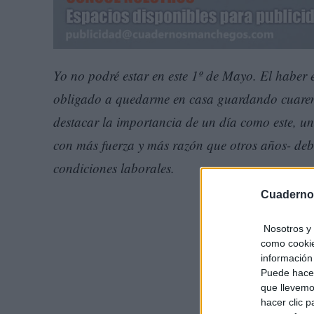
Yo no podré estar en este 1º de Mayo. El haber 
obligado a quedarme en casa guardando cuarent
destacar la importancia de un día como este, un 
con más fuerza y más razón que otros años- debe
condiciones laborales.
Cuaderno
Nosotros y 
como cookie
información 
Puede hacer
que llevemo
hacer clic 