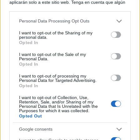
aplicarán solo a este sitio web. Tenga en cuenta que algún
procesamiento de sus datos personales puede no requerir
de su consentimiento, pero usted tiene el derecho de
Personal Data Processing Opt Outs
rechazar tal procesamiento. Puede cambiar sus preferencias
o retirar su consentimiento en cualquier momento volviendo
I want to opt-out of the Sharing of my
a este sitio y haciendo clic en el botón "Privacidad" en la
personal data.
parte inferior de la página web.
Opted In
Please note that this website/app uses one or more Google
I want to opt-out of the Sale of my
Personal Data.
services and may gather and store information including but
Opted In
not limited to your visit or usage behaviour. You may click to
grant or deny consent to Google and its third-party tags to
I want to opt-out of processing my
use your data for below specified purposes in below Google
Personal Data for Targeted Advertising.
consent section.
Opted In
I want to opt-out of Collection, Use,
Retention, Sale, and/or Sharing of my
Personal Data that Is Unrelated with the
Purposes for which it was collected.
Opted Out
Google consents