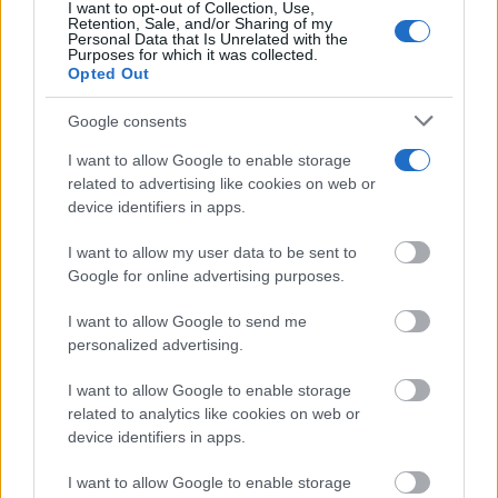
marcan su esencia: artesanal, valiente y cercano.
I want to opt-out of Collection, Use,
Retention, Sale, and/or Sharing of my
Personal Data that Is Unrelated with the
Purposes for which it was collected.
Opted Out
TE RECOMENDAMOS
Google consents
I want to allow Google to enable storage
related to advertising like cookies on web or
device identifiers in apps.
I want to allow my user data to be sent to
Google for online advertising purposes.
I want to allow Google to send me
personalized advertising.
I want to allow Google to enable storage
related to analytics like cookies on web or
Corepunk MMORPG
device identifiers in apps.
Un verdadero MMORPG de la vieja escuela ¡Cómo los
de antes, pero mejor!
I want to allow Google to enable storage