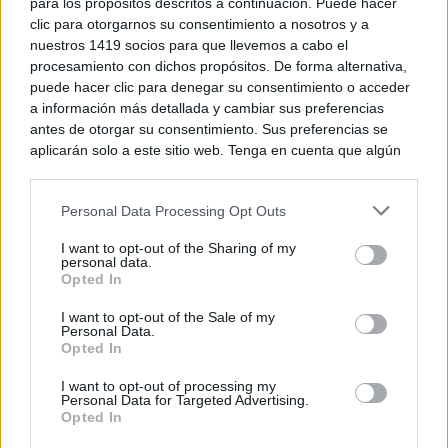
algunos de ellos con fuerte componente social, como
para los propósitos descritos a continuación. Puede hacer
clic para otorgarnos su consentimiento a nosotros y a
la serie
“Mujeres en la ciencia”
. Su trabajo combina
nuestros 1419 socios para que llevemos a cabo el
procesamiento con dichos propósitos. De forma alternativa,
técnica, expresión tipográfica y compromiso con el
puede hacer clic para denegar su consentimiento o acceder
entorno, convirtiendo los espacios públicos en
a información más detallada y cambiar sus preferencias
antes de otorgar su consentimiento. Sus preferencias se
soportes vivos de comunicación artística.
aplicarán solo a este sitio web. Tenga en cuenta que algún
procesamiento de sus datos personales puede no requerir
de su consentimiento, pero usted tiene el derecho de
Personal Data Processing Opt Outs
rechazar tal procesamiento. Puede cambiar sus preferencias
o retirar su consentimiento en cualquier momento volviendo
I want to opt-out of the Sharing of my
a este sitio y haciendo clic en el botón "Privacidad" en la
personal data.
parte inferior de la página web.
Opted In
Please note that this website/app uses one or more Google
I want to opt-out of the Sale of my
Personal Data.
services and may gather and store information including but
En esta ocasión, traslada su lenguaje visual al mundo
Opted In
not limited to your visit or usage behaviour. You may click to
grant or deny consent to Google and its third-party tags to
del cine con una propuesta gráfica que busca
I want to opt-out of processing my
use your data for below specified purposes in below Google
Personal Data for Targeted Advertising.
representar al festival desde tres características que
consent section.
Opted In