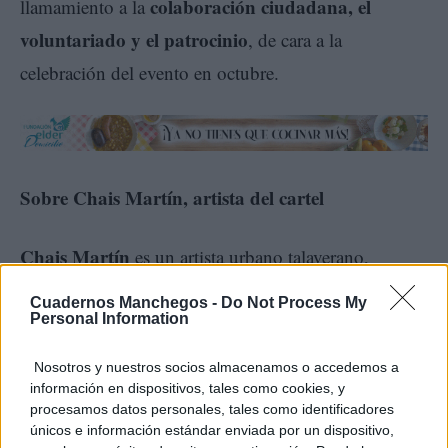
colaboración ciudadana, el
llamamiento a la
voluntariado y el patrocinio
, de cara a la
celebración del evento en octubre.
Sobre Chais Martín, artista del cartel
Chais Martín
es un artista urbano talaverano,
graffiti, caligrafía, lettering y
especializado en
Cuadernos Manchegos -
Do Not Process My
rotulación artesanal
Colossus
. Co-fundador de
Personal Information
Studio,
junto a Roberto Ramírez y Eva Martínez, ha
Nosotros y nuestros socios almacenamos o accedemos a
desarrollado numerosos proyectos de muralismo
información en dispositivos, tales como cookies, y
procesamos datos personales, tales como identificadores
artístico en Talavera y la provincia de Toledo,
únicos e información estándar enviada por un dispositivo,