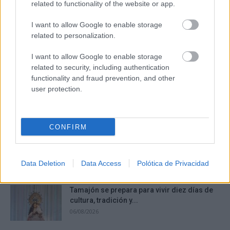
DISCOVER WITH
related to functionality of the website or app.
Últimas noticias
I want to allow Google to enable storage
related to personalization.
La Terraza Ayer y Hoy sortea diez entradas
para vivir 40...
I want to allow Google to enable storage
06/08/2026
related to security, including authentication
functionality and fraud prevention, and other
user protection.
Núñez lamenta que CLM siga siendo la peor
región de España...
06/08/2026
CONFIRM
La inteligencia artificial y las series
verticales marcan la nueva edición...
06/08/2026
Data Deletion
Data Access
Polótica de Privacidad
Tamajón se prepara para vivir diez días de
cultura, tradición y...
06/08/2026