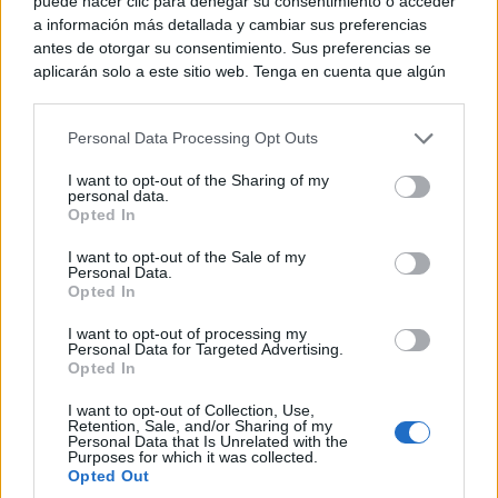
puede hacer clic para denegar su consentimiento o acceder
a información más detallada y cambiar sus preferencias
antes de otorgar su consentimiento. Sus preferencias se
aplicarán solo a este sitio web. Tenga en cuenta que algún
procesamiento de sus datos personales puede no requerir
de su consentimiento, pero usted tiene el derecho de
TE RECOMENDAMOS
Personal Data Processing Opt Outs
rechazar tal procesamiento. Puede cambiar sus preferencias
o retirar su consentimiento en cualquier momento volviendo
I want to opt-out of the Sharing of my
a este sitio y haciendo clic en el botón "Privacidad" en la
personal data.
parte inferior de la página web.
Opted In
Please note that this website/app uses one or more Google
I want to opt-out of the Sale of my
Personal Data.
services and may gather and store information including but
Opted In
not limited to your visit or usage behaviour. You may click to
grant or deny consent to Google and its third-party tags to
I want to opt-out of processing my
use your data for below specified purposes in below Google
Personal Data for Targeted Advertising.
consent section.
Opted In
I want to opt-out of Collection, Use,
Retention, Sale, and/or Sharing of my
Personal Data that Is Unrelated with the
Purposes for which it was collected.
Corepunk MMORPG
Opted Out
Un verdadero MMORPG de la vieja escuela ¡Cómo los