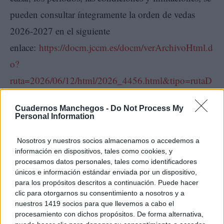
pueden consultar íntegramente la orden de vedas
2026-2027 en el siguiente
enlace:
https://docm.jccm.es/docm/verArchivoHtml.d
o?
ruta=2026/06/12/html/2026_4456.html&tipo=rutaD
ocm
Cuadernos Manchegos -
Do Not Process My
Personal Information
Nosotros y nuestros socios almacenamos o accedemos a
información en dispositivos, tales como cookies, y
procesamos datos personales, tales como identificadores
únicos e información estándar enviada por un dispositivo,
para los propósitos descritos a continuación. Puede hacer
clic para otorgarnos su consentimiento a nosotros y a
nuestros 1419 socios para que llevemos a cabo el
procesamiento con dichos propósitos. De forma alternativa,