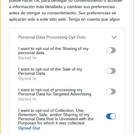
puede hacer clic para denegar su consentimiento o acceder
a información más detallada y cambiar sus preferencias
antes de otorgar su consentimiento. Sus preferencias se
No eran tan locas
aplicarán solo a este sitio web. Tenga en cuenta que algún
¿Te afecta más de lo que crees? Mira esto
procesamiento de sus datos personales puede no requerir
de su consentimiento, pero usted tiene el derecho de
Personal Data Processing Opt Outs
rechazar tal procesamiento. Puede cambiar sus preferencias
o retirar su consentimiento en cualquier momento volviendo
I want to opt-out of the Sharing of my
a este sitio y haciendo clic en el botón "Privacidad" en la
personal data.
parte inferior de la página web.
Opted In
Please note that this website/app uses one or more Google
I want to opt-out of the Sale of my
Personal Data.
services and may gather and store information including but
Opted In
not limited to your visit or usage behaviour. You may click to
grant or deny consent to Google and its third-party tags to
I want to opt-out of processing my
use your data for below specified purposes in below Google
Personal Data for Targeted Advertising.
consent section.
Opted In
¿Sabes qué baja tu ánimo?
Lo haces todos los días y afecta cómo te sientes
I want to opt-out of Collection, Use,
Retention, Sale, and/or Sharing of my
Personal Data that Is Unrelated with the
Purposes for which it was collected.
Opted Out