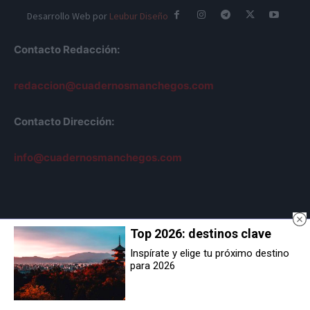
Desarrollo Web por
Leubur Diseño
Contacto Redacción:
redaccion@cuadernosmanchegos.com
Contacto Dirección:
info@cuadernosmanchegos.com
Sobre Nosotros
Top 2026: destinos clave
Inspírate y elige tu próximo destino
para 2026
AVISO LEGAL
POLÍTICA DE COOKIES
POLÍTICA DE PRIVACIDAD