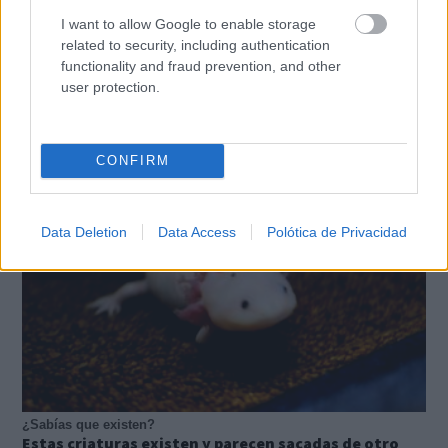
I want to allow Google to enable storage
related to security, including authentication
functionality and fraud prevention, and other
Pasaportes que abren puertas
user protection.
Los pasaportes más poderosos del mundo, ¿está el
tuyo?
CONFIRM
Data Deletion
Data Access
Polótica de Privacidad
¿Sabías que existen?
Estas criaturas existen y parecen sacadas de otro