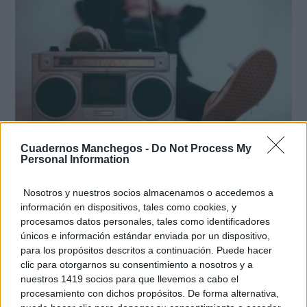
Canciones que marcan
Cuadernos Manchegos -
Do Not Process My
¿Por qué recuerdas canciones viejas mejor que las
Personal Information
nuevas?
Nosotros y nuestros socios almacenamos o accedemos a
información en dispositivos, tales como cookies, y
procesamos datos personales, tales como identificadores
únicos e información estándar enviada por un dispositivo,
para los propósitos descritos a continuación. Puede hacer
clic para otorgarnos su consentimiento a nosotros y a
nuestros 1419 socios para que llevemos a cabo el
procesamiento con dichos propósitos. De forma alternativa,