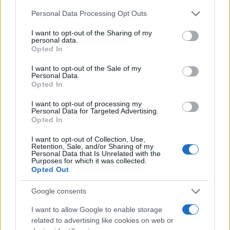
de su consentimiento, pero usted tiene el derecho de
Personal Data Processing Opt Outs
rechazar tal procesamiento. Puede cambiar sus preferencias
o retirar su consentimiento en cualquier momento volviendo
Castilla-La Mancha constituye la Comisión
I want to opt-out of the Sharing of my
a este sitio y haciendo clic en el botón "Privacidad" en la
de Gobierno del Dato para avanzar...
personal data.
parte inferior de la página web.
06/08/2026
Opted In
Please note that this website/app uses one or more Google
I want to opt-out of the Sale of my
Personal Data.
services and may gather and store information including but
Opted In
not limited to your visit or usage behaviour. You may click to
grant or deny consent to Google and its third-party tags to
I want to opt-out of processing my
use your data for below specified purposes in below Google
Personal Data for Targeted Advertising.
consent section.
Opted In
I want to opt-out of Collection, Use,
Retention, Sale, and/or Sharing of my
Personal Data that Is Unrelated with the
Purposes for which it was collected.
Opted Out
Google consents
I want to allow Google to enable storage
related to advertising like cookies on web or