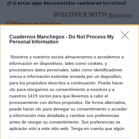
¿Y si estas apps desconocidas cambiaran tu rutina?
DISCOVER WITH
Últimas noticias
Fallece el expresidente de Eurocaja Rural,
Cuadernos Manchegos -
Do Not Process My
Personal Information
Andrés Gómez Mora, a los...
06/08/2026
Nosotros y nuestros socios almacenamos o accedemos a
información en dispositivos, tales como cookies, y
El próximo eclipse en el Quijote Cósmico de
procesamos datos personales, tales como identificadores
Alcázar de San...
únicos e información estándar enviada por un dispositivo,
06/08/2026
para los propósitos descritos a continuación. Puede hacer
clic para otorgarnos su consentimiento a nosotros y a
El SEPRONA investiga a dos personas por el
nuestros 1419 socios para que llevemos a cabo el
incendio de Cabezarrubias...
procesamiento con dichos propósitos. De forma alternativa,
06/08/2026
puede hacer clic para denegar su consentimiento o acceder
a información más detallada y cambiar sus preferencias
antes de otorgar su consentimiento. Sus preferencias se
El Gobierno regional abre una nueva fase de
aplicarán solo a este sitio web. Tenga en cuenta que algún
participación ciudadana para...
procesamiento de sus datos personales puede no requerir
06/08/2026