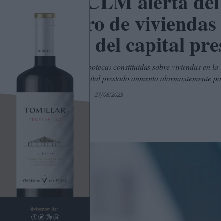
UGT CLM alerta del 
número de viviendas 
medio del capital pre
El número de hipotecas constituidas sobre viviendas en la
anterior, y el capital prestado aumenta alarmantemente p
Por
C. Manchegos
27/08/2025