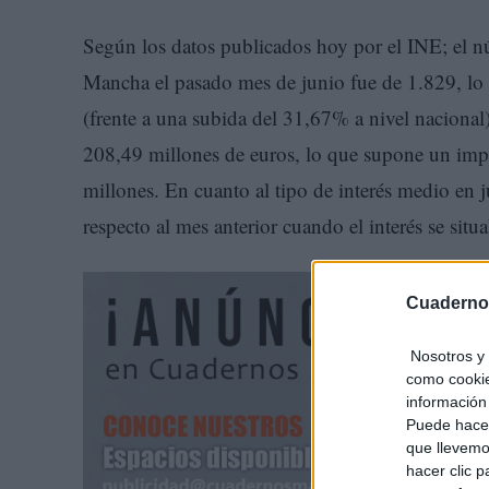
Según los datos publicados hoy por el INE; el nú
Mancha el pasado mes de junio fue de 1.829, lo
(frente a una subida del 31,67% a nivel nacional)
208,49 millones de euros, lo que supone un imp
millones. En cuanto al tipo de interés medio en
respecto al mes anterior cuando el interés se sit
Cuaderno
Nosotros y 
como cookie
información 
Puede hacer
que llevemo
hacer clic 