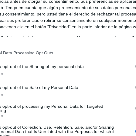
ncias antes de otorgar su consentimiento. Sus preferencias se aplicará
web. Tenga en cuenta que algún procesamiento de sus datos personale
 su consentimiento, pero usted tiene el derecho de rechazar tal proces
ldad, y Políticas Sociales, ha mostrado su preocupación por
ar sus preferencias o retirar su consentimiento en cualquier momento
a región, y pide nuevamente un incremento de los salarios
 haciendo clic en el botón "Privacidad" en la parte inferior de la página 
 parte de lo que gana a la compra de una vivienda.
 that this website/app uses one or more Google services and may gath
including but not limited to your visit or usage behaviour. You may click 
 to Google and its third-party tags to use your data for below specifi
l Data Processing Opt Outs
ogle consent section.
o opt-out of the Sharing of my personal data.
In
o opt-out of the Sale of my Personal Data.
In
to opt-out of processing my Personal Data for Targeted
ing.
In
o opt-out of Collection, Use, Retention, Sale, and/or Sharing
ersonal Data that Is Unrelated with the Purposes for which it
lected.