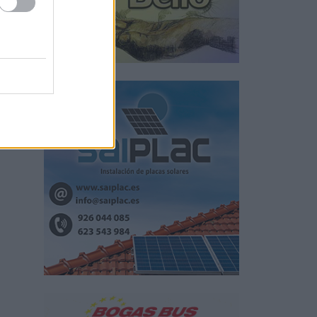
de
ara
da y