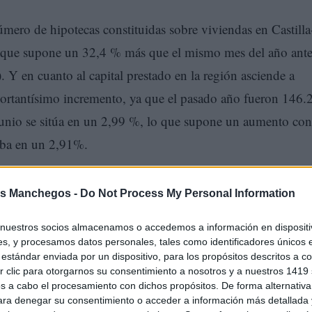
mero de hipotecas constituidas sobre viviendas en Castill
 que supone un 32,4 % más que el mismo mes del año ante
. Y en cuanto al capital prestado en la región asciende a
ortantísimo incremento, ya que el pasado año fueron 146.
 junio se sitúa en un 2,99 %, lo que supone un aumento con
uaba en un 2,91%.
s Manchegos -
Do Not Process My Personal Information
nuestros socios almacenamos o accedemos a información en dispositiv
s, y procesamos datos personales, tales como identificadores únicos 
estándar enviada por un dispositivo, para los propósitos descritos a co
 clic para otorgarnos su consentimiento a nosotros y a nuestros 1419 
s a cabo el procesamiento con dichos propósitos. De forma alternativ
para denegar su consentimiento o acceder a información más detallada