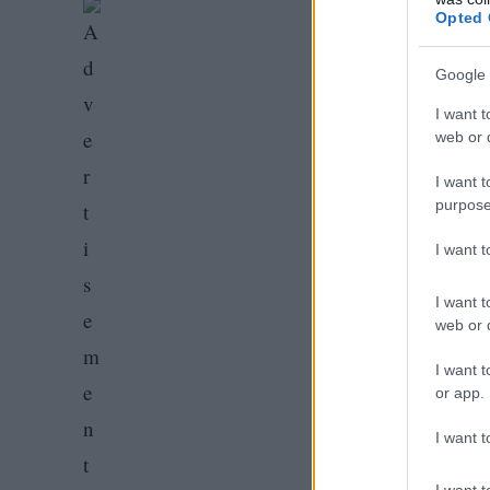
Opted 
Google 
I want t
web or d
I want t
purpose
I want 
I want t
web or d
I want t
or app.
I want t
I want t