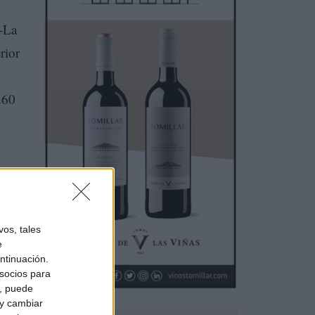
a-La
rior
260
os, tales
e
ntinuación.
socios para
a, puede
 y cambiar